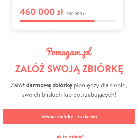
ZAŁÓŻ SWOJĄ ZBIÓRKĘ
Załóż
darmową zbiórkę
pieniędzy dla siebie,
swoich bliskich lub potrzebujących!
Stwórz zbiórkę - za darmo
Jak to działa?