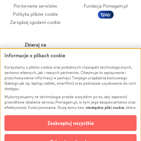
Porównanie serwisów
Fundacja Pomagam.pl
Polityka plików cookie
Zarządzaj zgodami cookie
Zbieraj na
Informacje o plikach cookie
Leczenie
LGBTQ+
Zwierzęta
Powódź
Korzystamy z plików cookie oraz podobnych rozwiązań technologicznych,
zarówno własnych, jak i naszych partnerów. Obejmuje to zapisywanie i
Pożar
Wichura
przechowywanie informacji w pamięci Twojego urządzenia końcowego
(takiego jak np. laptop, tablet, smartfon) oraz późniejsze uzyskiwanie do nich
Ukraina
NGO
dostępu.
Sport
Religia
Wykorzystujemy te technologie przede wszystkim po to, aby zapewnić
Pomoc Finansowa
Edukacja
prawidłowe działanie serwisu Pomagam.pl, w tym jego bezpieczeństwo oraz
niezbędne pliki cookie
efektywność funkcjonowania. Służą temu tzw.
, które
Projekty
Podróż
pozostają zawsze aktywne.
Dowiedz się więcej
Pogrzeb
Impreza
opcjonalnych plików cookie
Dodatkowo, używamy
oraz podobnych
Zaakceptuj wszystkie
Społeczność lokalna
Ochrona środowiska
technologii do celów analitycznych i retargetingowych. Możesz wyrazić
zgodę na ich stosowanie lub jej odmówić. W dowolnym momencie masz
Kultura
Biznes
możliwość zmiany swoich preferencji na stronie „Zarządzaj zgodami cookie”,