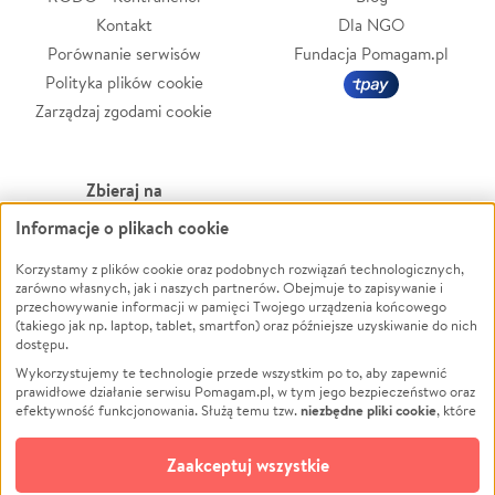
Kontakt
Dla NGO
Porównanie serwisów
Fundacja Pomagam.pl
Polityka plików cookie
Zarządzaj zgodami cookie
Zbieraj na
Informacje o plikach cookie
Leczenie
LGBTQ+
Zwierzęta
Powódź
Korzystamy z plików cookie oraz podobnych rozwiązań technologicznych,
zarówno własnych, jak i naszych partnerów. Obejmuje to zapisywanie i
Pożar
Wichura
przechowywanie informacji w pamięci Twojego urządzenia końcowego
(takiego jak np. laptop, tablet, smartfon) oraz późniejsze uzyskiwanie do nich
Ukraina
NGO
dostępu.
Sport
Religia
Wykorzystujemy te technologie przede wszystkim po to, aby zapewnić
Pomoc Finansowa
Edukacja
prawidłowe działanie serwisu Pomagam.pl, w tym jego bezpieczeństwo oraz
niezbędne pliki cookie
efektywność funkcjonowania. Służą temu tzw.
, które
Projekty
Podróż
pozostają zawsze aktywne.
Dowiedz się więcej
Pogrzeb
Impreza
opcjonalnych plików cookie
Dodatkowo, używamy
oraz podobnych
Zaakceptuj wszystkie
Społeczność lokalna
Ochrona środowiska
technologii do celów analitycznych i retargetingowych. Możesz wyrazić