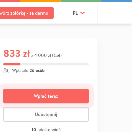
wórz zbiórkę - za darmo
PL
833 zł
4 000 zł (Cel)
z
26 osób
Wpłaciło
Wpłać teraz
Udostępnij
10
udostępnień