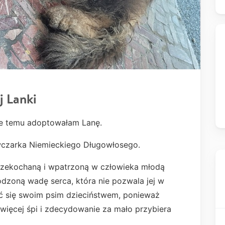
j Lanki
ie temu adoptowałam Lanę.
wczarka Niemieckiego Długowłosego.
przekochaną i wpatrzoną w człowieka młodą
odzoną wadę serca, która nie pozwala jej w
yć się swoim psim dzieciństwem, ponieważ
 więcej śpi i zdecydowanie za mało przybiera