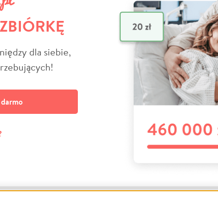
 ZBIÓRKĘ
niędzy dla siebie,
trzebujących!
a darmo
?