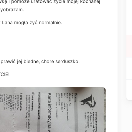
wkę i pomoże uratować życie mojej kochanej
 wyobrażam.
y Lana mogła żyć normalnie.
prawić jej biedne, chore serduszko!
CIE!