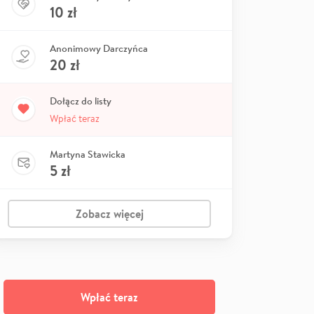
10
zł
Anonimowy Darczyńca
20
zł
Dołącz do listy
Wpłać teraz
Martyna Stawicka
5
zł
Zobacz więcej
Wpłać teraz