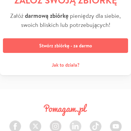
Załóż
darmową zbiórkę
pieniędzy dla siebie,
swoich bliskich lub potrzebujących!
Stwórz zbiórkę - za darmo
Jak to działa?
Facebook
Twitter
Instagram
LinkedIn
TikTok
Youtube