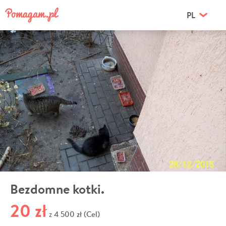
PL
Bezdomne kotki.
20 zł
4 500 zł (Cel)
z