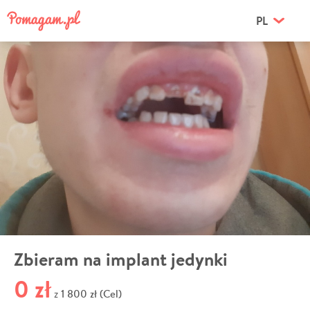
PL
Zbieram na implant jedynki
0 zł
1 800 zł (Cel)
z