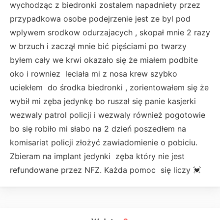
wychodząc z biedronki zostalem napadniety przez
przypadkowa osobe podejrzenie jest ze byl pod
wplywem srodkow odurzajacych , skopał mnie 2 razy
w brzuch i zaczął mnie bić pięściami po twarzy
byłem cały we krwi okazało się że miałem podbite
oko i rowniez leciała mi z nosa krew szybko
uciekłem do środka biedronki , zorientowałem się że
wybił mi zęba jedynkę bo ruszał się panie kasjerki
wezwaly patrol policji i wezwaly również pogotowie
bo się robiło mi słabo na 2 dzień poszedłem na
komisariat policji złożyć zawiadomienie o pobiciu.
Zbieram na implant jedynki zęba który nie jest
refundowane przez NFZ. Każda pomoc się liczy 💓