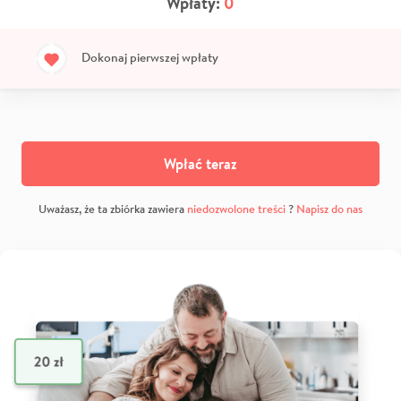
Wpłaty:
0
Dokonaj pierwszej wpłaty
Wpłać teraz
Uważasz, że ta zbiórka zawiera
niedozwolone treści
?
Napisz do nas