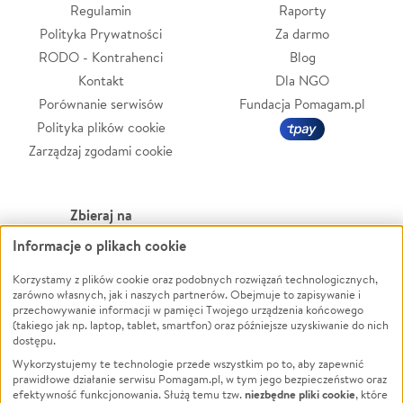
Regulamin
Raporty
Polityka Prywatności
Za darmo
RODO - Kontrahenci
Blog
Kontakt
Dla NGO
Porównanie serwisów
Fundacja Pomagam.pl
Polityka plików cookie
Zarządzaj zgodami cookie
Zbieraj na
Informacje o plikach cookie
Leczenie
LGBTQ+
Zwierzęta
Powódź
Korzystamy z plików cookie oraz podobnych rozwiązań technologicznych,
zarówno własnych, jak i naszych partnerów. Obejmuje to zapisywanie i
Pożar
Wichura
przechowywanie informacji w pamięci Twojego urządzenia końcowego
(takiego jak np. laptop, tablet, smartfon) oraz późniejsze uzyskiwanie do nich
Ukraina
NGO
dostępu.
Sport
Religia
Wykorzystujemy te technologie przede wszystkim po to, aby zapewnić
Pomoc Finansowa
Edukacja
prawidłowe działanie serwisu Pomagam.pl, w tym jego bezpieczeństwo oraz
niezbędne pliki cookie
efektywność funkcjonowania. Służą temu tzw.
, które
Projekty
Podróż