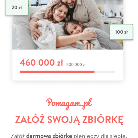
ZAŁÓŻ SWOJĄ ZBIÓRKĘ
Załóż
darmową zbiórkę
pieniędzy dla siebie,