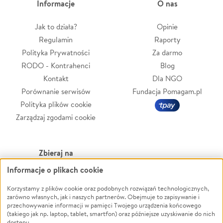
Informacje
O nas
Jak to działa?
Opinie
Regulamin
Raporty
Polityka Prywatności
Za darmo
RODO - Kontrahenci
Blog
Kontakt
Dla NGO
Porównanie serwisów
Fundacja Pomagam.pl
Polityka plików cookie
Zarządzaj zgodami cookie
Zbieraj na
Informacje o plikach cookie
Leczenie
LGBTQ+
Zwierzęta
Powódź
Korzystamy z plików cookie oraz podobnych rozwiązań technologicznych,
zarówno własnych, jak i naszych partnerów. Obejmuje to zapisywanie i
Pożar
Wichura
przechowywanie informacji w pamięci Twojego urządzenia końcowego
(takiego jak np. laptop, tablet, smartfon) oraz późniejsze uzyskiwanie do nich
Ukraina
NGO
dostępu.