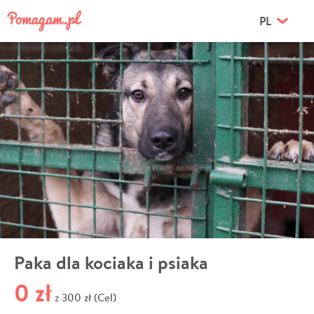
PL
Paka dla kociaka i psiaka
0 zł
300 zł (Cel)
z