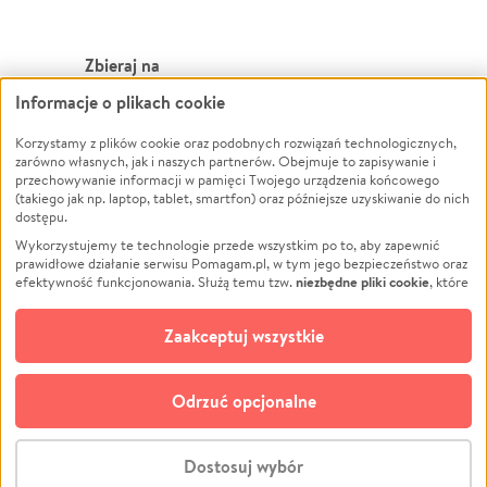
Zbieraj na
Informacje o plikach cookie
Leczenie
LGBTQ+
Zwierzęta
Powódź
Korzystamy z plików cookie oraz podobnych rozwiązań technologicznych,
zarówno własnych, jak i naszych partnerów. Obejmuje to zapisywanie i
Pożar
Wichura
przechowywanie informacji w pamięci Twojego urządzenia końcowego
(takiego jak np. laptop, tablet, smartfon) oraz późniejsze uzyskiwanie do nich
Ukraina
NGO
dostępu.
Sport
Religia
Wykorzystujemy te technologie przede wszystkim po to, aby zapewnić
Pomoc Finansowa
Edukacja
prawidłowe działanie serwisu Pomagam.pl, w tym jego bezpieczeństwo oraz
niezbędne pliki cookie
efektywność funkcjonowania. Służą temu tzw.
, które
Projekty
Podróż
pozostają zawsze aktywne.
Dowiedz się więcej
Pogrzeb
Impreza
opcjonalnych plików cookie
Dodatkowo, używamy
oraz podobnych
Zaakceptuj wszystkie
Społeczność lokalna
Ochrona środowiska
technologii do celów analitycznych i retargetingowych. Możesz wyrazić
zgodę na ich stosowanie lub jej odmówić. W dowolnym momencie masz
Kultura
Biznes
możliwość zmiany swoich preferencji na stronie „Zarządzaj zgodami cookie”,
Odrzuć opcjonalne
Polski
do której link znajdziesz w stopce serwisu Pomagam.pl. Opcjonalne pliki
cookie wykorzystywane są w następujących celach:
© CROWDING SP. Z O.O.
Analityka
– używamy tzw. plików cookie analitycznych, aby usprawniać
Dostosuj wybór
działanie serwisu Pomagam.pl. Dzięki nim możemy zrozumieć, jak
użytkownicy korzystają z naszego serwisu – skąd trafiają do serwisu, jak