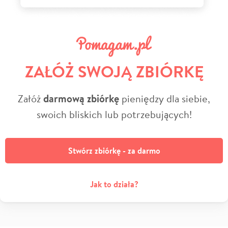
ZAŁÓŻ SWOJĄ ZBIÓRKĘ
Załóż
darmową zbiórkę
pieniędzy dla siebie,
swoich bliskich lub potrzebujących!
Stwórz zbiórkę - za darmo
Jak to działa?