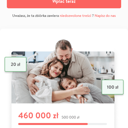
Wpłać teraz
Uważasz, że ta zbiórka zawiera
niedozwolone treści
?
Napisz do nas