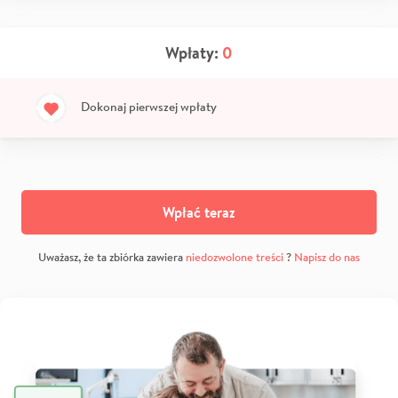
Wpłaty:
0
Dokonaj pierwszej wpłaty
Wpłać teraz
Uważasz, że ta zbiórka zawiera
niedozwolone treści
?
Napisz do nas