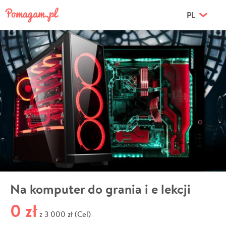
PL
Na komputer do grania i e lekcji
0 zł
3 000 zł (Cel)
z