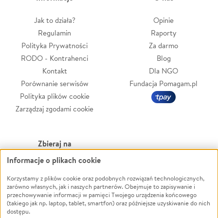
Jak to działa?
Opinie
Regulamin
Raporty
Polityka Prywatności
Za darmo
RODO - Kontrahenci
Blog
Kontakt
Dla NGO
Porównanie serwisów
Fundacja Pomagam.pl
Polityka plików cookie
Zarządzaj zgodami cookie
Zbieraj na
Informacje o plikach cookie
Leczenie
LGBTQ+
Zwierzęta
Powódź
Korzystamy z plików cookie oraz podobnych rozwiązań technologicznych,
zarówno własnych, jak i naszych partnerów. Obejmuje to zapisywanie i
Pożar
Wichura
przechowywanie informacji w pamięci Twojego urządzenia końcowego
(takiego jak np. laptop, tablet, smartfon) oraz późniejsze uzyskiwanie do nich
Ukraina
NGO
dostępu.
Sport
Religia