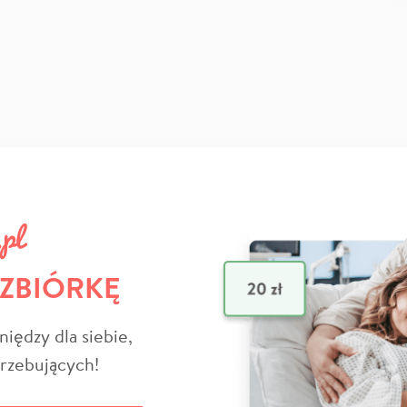
 ZBIÓRKĘ
niędzy dla siebie,
trzebujących!