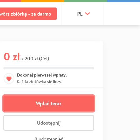
wórz zbiórkę - za darmo
PL
0 zł
200 zł (Cel)
z
Dokonaj pierwszej wpłaty.
Każda złotówka się liczy.
Wpłać teraz
Udostępnij
0
udostępnień