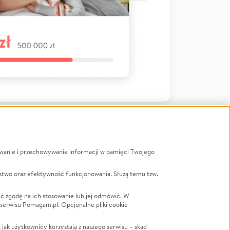
ywanie i przechowywanie informacji w pamięci Twojego
a
stwo oraz efektywność funkcjonowania. Służą temu tzw.
LGBTQ+
Powódź
ć zgodę na ich stosowanie lub jej odmówić. W
 serwisu Pomagam.pl. Opcjonalne pliki cookie
Wichura
NGO
ak użytkownicy korzystają z naszego serwisu – skąd