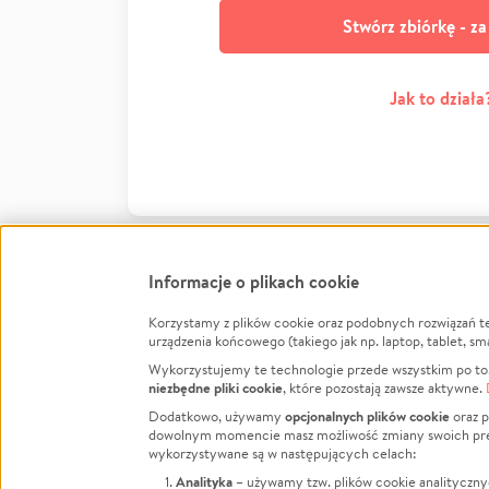
Stwórz zbiórkę - z
Jak to działa
Informacje o plikach cookie
Korzystamy z plików cookie oraz podobnych rozwiązań t
Infor
urządzenia końcowego (takiego jak np. laptop, tablet, sm
Wykorzystujemy te technologie przede wszystkim po to,
Jak to 
niezbędne pliki cookie
, które pozostają zawsze aktywne.
Facebook
Twitter
Instagram
Regula
opcjonalnych plików cookie
Dodatkowo, używamy
oraz p
dowolnym momencie masz możliwość zmiany swoich prefere
Polity
LinkedIn
TikTok
Youtube
wykorzystywane są w następujących celach:
RODO -
Analityka
– używamy tzw. plików cookie analityczny