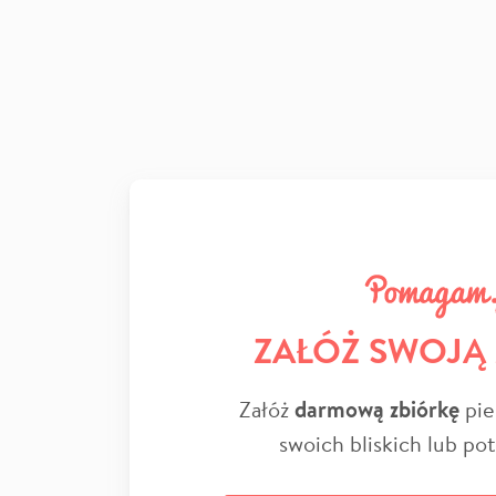
ZAŁÓŻ SWOJĄ
Załóż
darmową zbiórkę
pie
swoich bliskich lub po