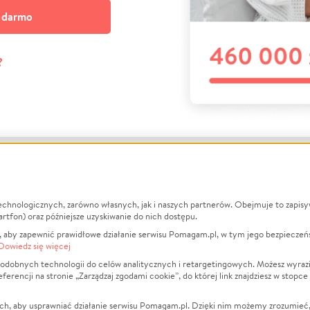
a darmo
?
echnologicznych, zarówno własnych, jak i naszych partnerów. Obejmuje to zapis
macje
O nas
Zbieraj n
artfon) oraz późniejsze uzyskiwanie do nich dostępu.
 aby zapewnić prawidłowe działanie serwisu Pomagam.pl, w tym jego bezpieczeń
działa?
Opinie
Leczenie
Dowiedz się więcej
min
Raporty
Zwierzęta
odobnych technologii do celów analitycznych i retargetingowych. Możesz wyrazi
ncji na stronie „Zarządzaj zgodami cookie”, do której link znajdziesz w stopce
ka Prywatności
Za darmo
Pożar
 Kontrahenci
Blog
Ukraina
ch, aby usprawniać działanie serwisu Pomagam.pl. Dzięki nim możemy zrozumieć, j