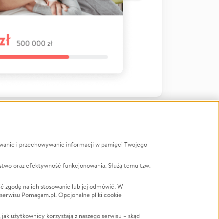
ywanie i przechowywanie informacji w pamięci Twojego
a
stwo oraz efektywność funkcjonowania. Służą temu tzw.
LGBTQ+
Powódź
ć zgodę na ich stosowanie lub jej odmówić. W
 serwisu Pomagam.pl. Opcjonalne pliki cookie
Wichura
NGO
ak użytkownicy korzystają z naszego serwisu – skąd