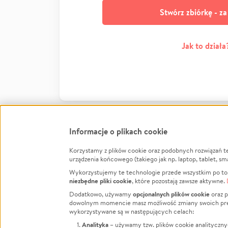
Stwórz zbiórkę - z
Jak to działa
Informacje o plikach cookie
Korzystamy z plików cookie oraz podobnych rozwiązań t
Infor
urządzenia końcowego (takiego jak np. laptop, tablet, sm
Wykorzystujemy te technologie przede wszystkim po to,
Jak to 
niezbędne pliki cookie
, które pozostają zawsze aktywne.
Facebook
Twitter
Instagram
Regula
opcjonalnych plików cookie
Dodatkowo, używamy
oraz p
dowolnym momencie masz możliwość zmiany swoich prefere
Polity
LinkedIn
TikTok
Youtube
wykorzystywane są w następujących celach:
RODO -
Analityka
– używamy tzw. plików cookie analityczny