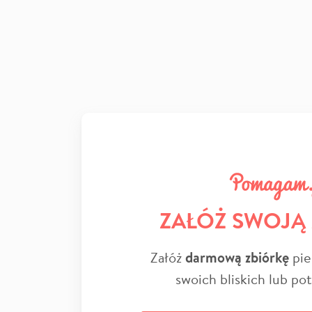
ZAŁÓŻ SWOJĄ
Załóż
darmową zbiórkę
pie
swoich bliskich lub po