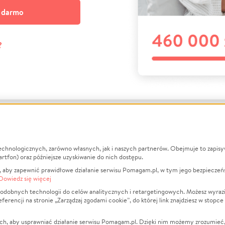
a darmo
?
echnologicznych, zarówno własnych, jak i naszych partnerów. Obejmuje to zapis
macje
O nas
Zbieraj n
artfon) oraz późniejsze uzyskiwanie do nich dostępu.
 aby zapewnić prawidłowe działanie serwisu Pomagam.pl, w tym jego bezpieczeń
działa?
Opinie
Leczenie
Dowiedz się więcej
min
Raporty
Zwierzęta
odobnych technologii do celów analitycznych i retargetingowych. Możesz wyrazi
ncji na stronie „Zarządzaj zgodami cookie”, do której link znajdziesz w stopce
ka Prywatności
Za darmo
Pożar
 Kontrahenci
Blog
Ukraina
ch, aby usprawniać działanie serwisu Pomagam.pl. Dzięki nim możemy zrozumieć, j