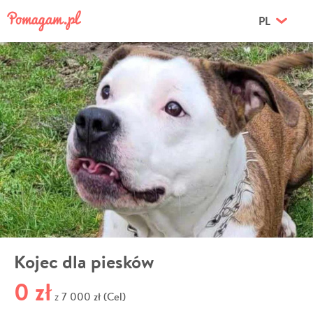
PL
Kojec dla piesków
0 zł
7 000 zł (Cel)
z