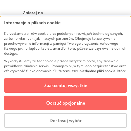
Zbieraj na
Informacje o plikach cookie
Leczenie
LGBTQ+
Zwierzęta
Powódź
Korzystamy z plików cookie oraz podobnych rozwiązań technologicznych,
zarówno własnych, jak i naszych partnerów. Obejmuje to zapisywanie i
Pożar
Wichura
przechowywanie informacji w pamięci Twojego urządzenia końcowego
(takiego jak np. laptop, tablet, smartfon) oraz późniejsze uzyskiwanie do nich
Ukraina
NGO
dostępu.
Sport
Religia
Wykorzystujemy te technologie przede wszystkim po to, aby zapewnić
Pomoc Finansowa
Edukacja
prawidłowe działanie serwisu Pomagam.pl, w tym jego bezpieczeństwo oraz
niezbędne pliki cookie
efektywność funkcjonowania. Służą temu tzw.
, które
Projekty
Podróż
pozostają zawsze aktywne.
Dowiedz się więcej
Pogrzeb
Impreza
opcjonalnych plików cookie
Dodatkowo, używamy
oraz podobnych
Zaakceptuj wszystkie
Społeczność lokalna
Ochrona środowiska
technologii do celów analitycznych i retargetingowych. Możesz wyrazić
zgodę na ich stosowanie lub jej odmówić. W dowolnym momencie masz
Kultura
Biznes
możliwość zmiany swoich preferencji na stronie „Zarządzaj zgodami cookie”,
Odrzuć opcjonalne
Polski
do której link znajdziesz w stopce serwisu Pomagam.pl. Opcjonalne pliki
cookie wykorzystywane są w następujących celach:
© CROWDING SP. Z O.O.
Analityka
– używamy tzw. plików cookie analitycznych, aby usprawniać
Dostosuj wybór
działanie serwisu Pomagam.pl. Dzięki nim możemy zrozumieć, jak
użytkownicy korzystają z naszego serwisu – skąd trafiają do serwisu, jak
Stwórz zbiórkę - za darmo
długo z niego korzystają i jak się po nim poruszają. Pozwala nam to na