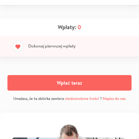
Wpłaty:
0
Dokonaj pierwszej wpłaty
Wpłać teraz
Uważasz, że ta zbiórka zawiera
niedozwolone treści
?
Napisz do nas