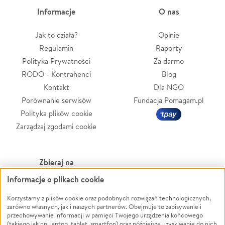
Informacje
O nas
Jak to działa?
Opinie
Regulamin
Raporty
Polityka Prywatności
Za darmo
RODO - Kontrahenci
Blog
Kontakt
Dla NGO
Porównanie serwisów
Fundacja Pomagam.pl
Polityka plików cookie
Zarządzaj zgodami cookie
Zbieraj na
Informacje o plikach cookie
Leczenie
LGBTQ+
Zwierzęta
Powódź
Korzystamy z plików cookie oraz podobnych rozwiązań technologicznych,
zarówno własnych, jak i naszych partnerów. Obejmuje to zapisywanie i
Pożar
Wichura
przechowywanie informacji w pamięci Twojego urządzenia końcowego
(takiego jak np. laptop, tablet, smartfon) oraz późniejsze uzyskiwanie do nich
Ukraina
NGO