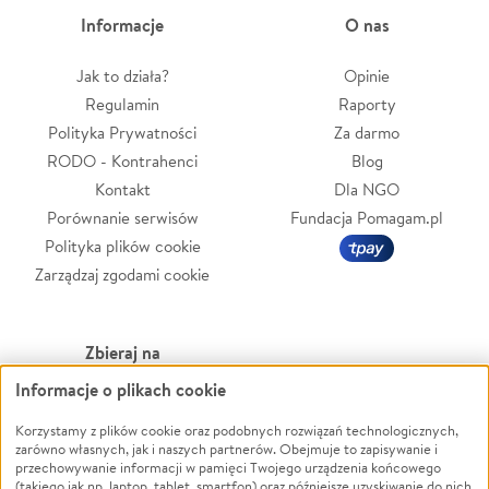
Informacje
O nas
Jak to działa?
Opinie
Regulamin
Raporty
Polityka Prywatności
Za darmo
RODO - Kontrahenci
Blog
Kontakt
Dla NGO
Porównanie serwisów
Fundacja Pomagam.pl
Polityka plików cookie
Zarządzaj zgodami cookie
Zbieraj na
Informacje o plikach cookie
Leczenie
LGBTQ+
Zwierzęta
Powódź
Korzystamy z plików cookie oraz podobnych rozwiązań technologicznych,
zarówno własnych, jak i naszych partnerów. Obejmuje to zapisywanie i
Pożar
Wichura
przechowywanie informacji w pamięci Twojego urządzenia końcowego
(takiego jak np. laptop, tablet, smartfon) oraz późniejsze uzyskiwanie do nich
Ukraina
NGO