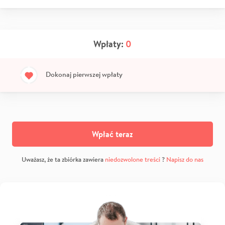
Wpłaty:
0
Dokonaj pierwszej wpłaty
Wpłać teraz
Uważasz, że ta zbiórka zawiera
niedozwolone treści
?
Napisz do nas