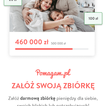
ZAŁÓŻ SWOJĄ ZBIÓRKĘ
Załóż
darmową zbiórkę
pieniędzy dla siebie,
swoich bliskich lub potrzebujących!