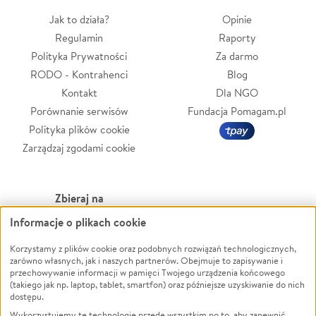
Jak to działa?
Opinie
Regulamin
Raporty
Polityka Prywatności
Za darmo
RODO - Kontrahenci
Blog
Kontakt
Dla NGO
Porównanie serwisów
Fundacja Pomagam.pl
Polityka plików cookie
Zarządzaj zgodami cookie
Zbieraj na
Informacje o plikach cookie
Leczenie
LGBTQ+
Zwierzęta
Powódź
Korzystamy z plików cookie oraz podobnych rozwiązań technologicznych,
zarówno własnych, jak i naszych partnerów. Obejmuje to zapisywanie i
Pożar
Wichura
przechowywanie informacji w pamięci Twojego urządzenia końcowego
(takiego jak np. laptop, tablet, smartfon) oraz późniejsze uzyskiwanie do nich
Ukraina
NGO
dostępu.
Sport
Religia
Wykorzystujemy te technologie przede wszystkim po to, aby zapewnić