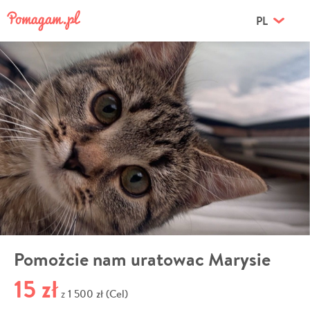
PL
Pomożcie nam uratowac Marysie
15 zł
1 500 zł (Cel)
z