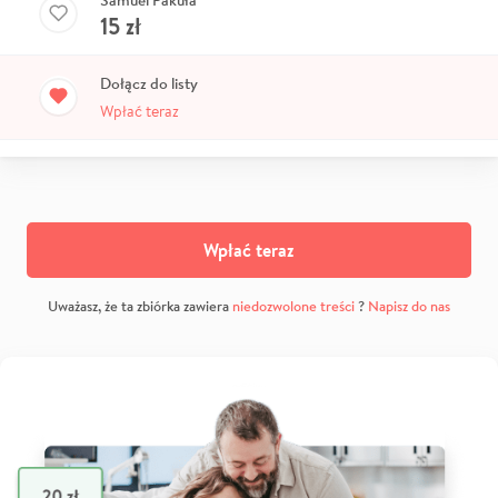
Samuel Pakuła
15
zł
Dołącz do listy
Wpłać teraz
Wpłać teraz
Uważasz, że ta zbiórka zawiera
niedozwolone treści
?
Napisz do nas