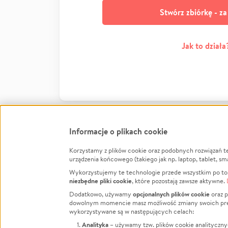
Stwórz zbiórkę - z
Jak to działa
Informacje o plikach cookie
Korzystamy z plików cookie oraz podobnych rozwiązań t
Infor
urządzenia końcowego (takiego jak np. laptop, tablet, sm
Wykorzystujemy te technologie przede wszystkim po to,
Jak to 
niezbędne pliki cookie
, które pozostają zawsze aktywne.
Facebook
Twitter
Instagram
Regula
opcjonalnych plików cookie
Dodatkowo, używamy
oraz p
dowolnym momencie masz możliwość zmiany swoich prefere
Polity
LinkedIn
TikTok
Youtube
wykorzystywane są w następujących celach:
RODO -
Analityka
– używamy tzw. plików cookie analityczny