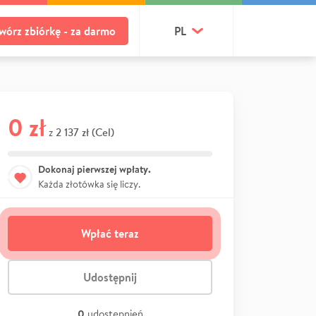
wórz zbiórkę - za darmo
PL
0 zł
2 137 zł (Cel)
z
Dokonaj pierwszej wpłaty.
Każda złotówka się liczy.
Wpłać teraz
Udostępnij
0
udostępnień