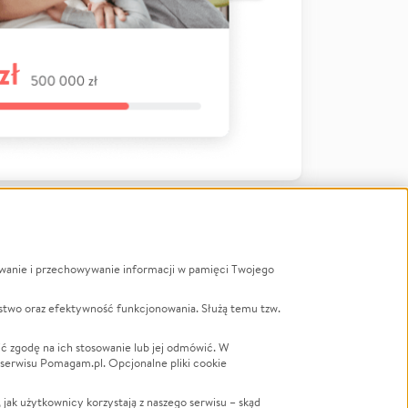
ywanie i przechowywanie informacji w pamięci Twojego
a
stwo oraz efektywność funkcjonowania. Służą temu tzw.
LGBTQ+
Powódź
ć zgodę na ich stosowanie lub jej odmówić. W
 serwisu Pomagam.pl. Opcjonalne pliki cookie
Wichura
NGO
ak użytkownicy korzystają z naszego serwisu – skąd