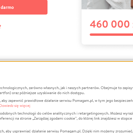
a darmo
?
echnologicznych, zarówno własnych, jak i naszych partnerów. Obejmuje to zapis
macje
O nas
Zbieraj n
artfon) oraz późniejsze uzyskiwanie do nich dostępu.
 aby zapewnić prawidłowe działanie serwisu Pomagam.pl, w tym jego bezpieczeń
działa?
Opinie
Leczenie
Dowiedz się więcej
min
Raporty
Zwierzęta
odobnych technologii do celów analitycznych i retargetingowych. Możesz wyrazi
ncji na stronie „Zarządzaj zgodami cookie”, do której link znajdziesz w stopce
ka Prywatności
Za darmo
Pożar
 Kontrahenci
Blog
Ukraina
ch, aby usprawniać działanie serwisu Pomagam.pl. Dzięki nim możemy zrozumieć, j