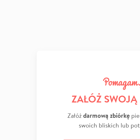
ZAŁÓŻ SWOJĄ
Załóż
darmową zbiórkę
pie
swoich bliskich lub po