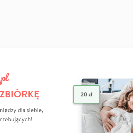
 ZBIÓRKĘ
niędzy dla siebie,
trzebujących!