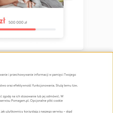
ywanie i przechowywanie informacji w pamięci Twojego
a
stwo oraz efektywność funkcjonowania. Służą temu tzw.
LGBTQ+
Powódź
ć zgodę na ich stosowanie lub jej odmówić. W
 serwisu Pomagam.pl. Opcjonalne pliki cookie
Wichura
NGO
ak użytkownicy korzystają z naszego serwisu – skąd