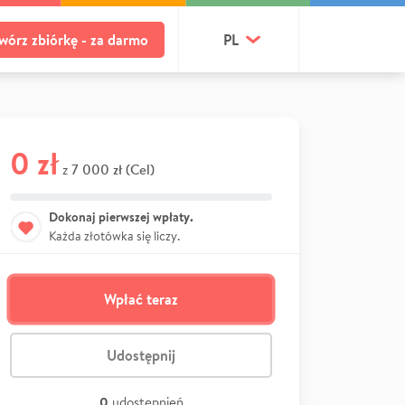
wórz zbiórkę - za darmo
PL
0 zł
7 000 zł (Cel)
z
Dokonaj pierwszej wpłaty.
Każda złotówka się liczy.
Wpłać teraz
Udostępnij
0
udostępnień