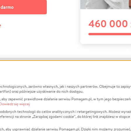
a darmo
?
echnologicznych, zarówno własnych, jak i naszych partnerów. Obejmuje to zapis
macje
O nas
Zbieraj n
artfon) oraz późniejsze uzyskiwanie do nich dostępu.
 aby zapewnić prawidłowe działanie serwisu Pomagam.pl, w tym jego bezpieczeń
działa?
Opinie
Leczenie
Dowiedz się więcej
min
Raporty
Zwierzęta
odobnych technologii do celów analitycznych i retargetingowych. Możesz wyrazi
ncji na stronie „Zarządzaj zgodami cookie”, do której link znajdziesz w stopce
ka Prywatności
Za darmo
Pożar
 Kontrahenci
Blog
Ukraina
ch, aby usprawniać działanie serwisu Pomagam.pl. Dzięki nim możemy zrozumieć, j