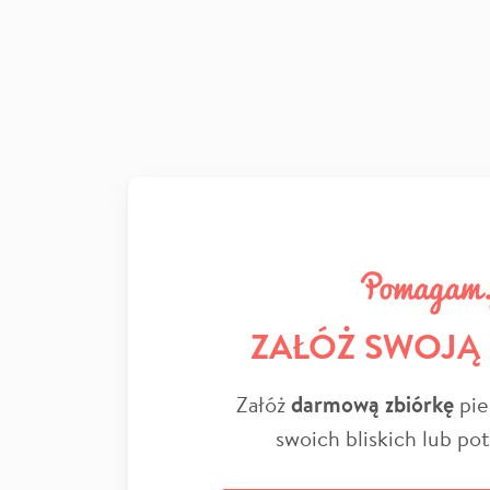
ZAŁÓŻ SWOJĄ
Załóż
darmową zbiórkę
pie
swoich bliskich lub po