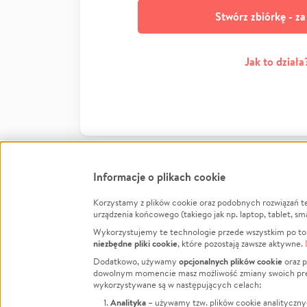
Stwórz zbiórkę - z
Jak to działa
Informacje o plikach cookie
Korzystamy z plików cookie oraz podobnych rozwiązań t
Infor
urządzenia końcowego (takiego jak np. laptop, tablet, sm
Wykorzystujemy te technologie przede wszystkim po to,
Jak to 
niezbędne pliki cookie
, które pozostają zawsze aktywne.
Facebook
Twitter
Instagram
Regula
opcjonalnych plików cookie
Dodatkowo, używamy
oraz p
dowolnym momencie masz możliwość zmiany swoich prefere
Polity
LinkedIn
TikTok
Youtube
wykorzystywane są w następujących celach:
RODO -
Analityka
– używamy tzw. plików cookie analityczny