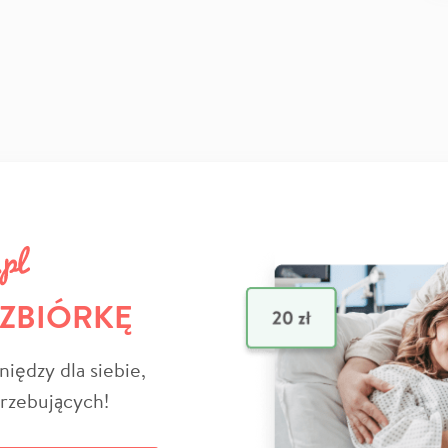
 ZBIÓRKĘ
niędzy dla siebie,
trzebujących!