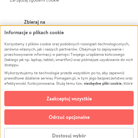
Zbieraj na
Informacje o plikach cookie
Leczenie
LGBTQ+
Zwierzęta
Powódź
Korzystamy z plików cookie oraz podobnych rozwiązań technologicznych,
zarówno własnych, jak i naszych partnerów. Obejmuje to zapisywanie i
Pożar
Wichura
przechowywanie informacji w pamięci Twojego urządzenia końcowego
(takiego jak np. laptop, tablet, smartfon) oraz późniejsze uzyskiwanie do nich
Ukraina
NGO
dostępu.
Sport
Religia
Wykorzystujemy te technologie przede wszystkim po to, aby zapewnić
Pomoc Finansowa
Edukacja
prawidłowe działanie serwisu Pomagam.pl, w tym jego bezpieczeństwo oraz
niezbędne pliki cookie
efektywność funkcjonowania. Służą temu tzw.
, które
Projekty
Podróż
pozostają zawsze aktywne.
Dowiedz się więcej
Pogrzeb
Impreza
opcjonalnych plików cookie
Dodatkowo, używamy
oraz podobnych
Zaakceptuj wszystkie
Społeczność lokalna
Ochrona środowiska
technologii do celów analitycznych i retargetingowych. Możesz wyrazić
zgodę na ich stosowanie lub jej odmówić. W dowolnym momencie masz
Kultura
Biznes
możliwość zmiany swoich preferencji na stronie „Zarządzaj zgodami cookie”,
Odrzuć opcjonalne
Polski
do której link znajdziesz w stopce serwisu Pomagam.pl. Opcjonalne pliki
cookie wykorzystywane są w następujących celach:
© CROWDING SP. Z O.O.
Analityka
– używamy tzw. plików cookie analitycznych, aby usprawniać
Dostosuj wybór
działanie serwisu Pomagam.pl. Dzięki nim możemy zrozumieć, jak