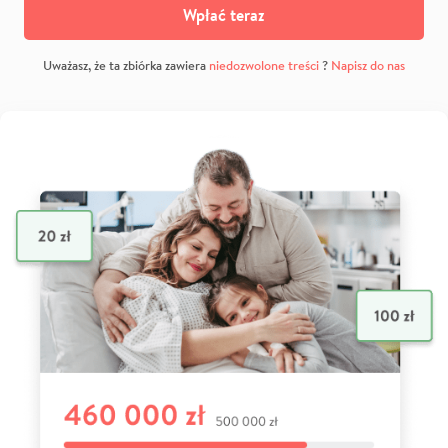
Wpłać teraz
Uważasz, że ta zbiórka zawiera
niedozwolone treści
?
Napisz do nas