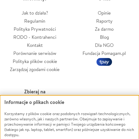
Jak to działa?
Opinie
Regulamin
Raporty
Polityka Prywatności
Za darmo
RODO - Kontrahenci
Blog
Kontakt
Dla NGO
Porównanie serwisów
Fundacja Pomagam.pl
Polityka plików cookie
Zarządzaj zgodami cookie
Zbieraj na
Informacje o plikach cookie
Leczenie
LGBTQ+
Zwierzęta
Powódź
Korzystamy z plików cookie oraz podobnych rozwiązań technologicznych,
zarówno własnych, jak i naszych partnerów. Obejmuje to zapisywanie i
Pożar
Wichura
przechowywanie informacji w pamięci Twojego urządzenia końcowego
(takiego jak np. laptop, tablet, smartfon) oraz późniejsze uzyskiwanie do nich
Ukraina
NGO
dostępu.
Sport
Religia