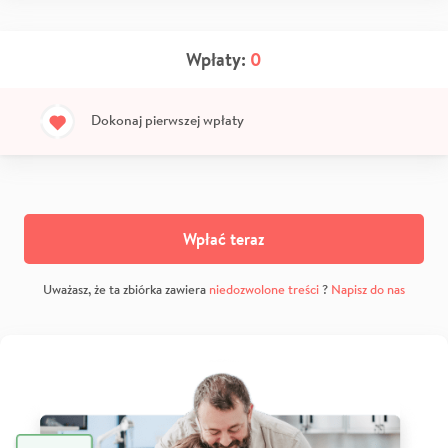
Wpłaty:
0
Dokonaj pierwszej wpłaty
Wpłać teraz
Uważasz, że ta zbiórka zawiera
niedozwolone treści
?
Napisz do nas