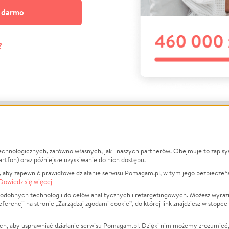
a darmo
?
echnologicznych, zarówno własnych, jak i naszych partnerów. Obejmuje to zapis
macje
O nas
Zbieraj n
artfon) oraz późniejsze uzyskiwanie do nich dostępu.
 aby zapewnić prawidłowe działanie serwisu Pomagam.pl, w tym jego bezpieczeń
działa?
Opinie
Leczenie
Dowiedz się więcej
min
Raporty
Zwierzęta
odobnych technologii do celów analitycznych i retargetingowych. Możesz wyrazi
ncji na stronie „Zarządzaj zgodami cookie”, do której link znajdziesz w stopce
ka Prywatności
Za darmo
Pożar
 Kontrahenci
Blog
Ukraina
ch, aby usprawniać działanie serwisu Pomagam.pl. Dzięki nim możemy zrozumieć, j