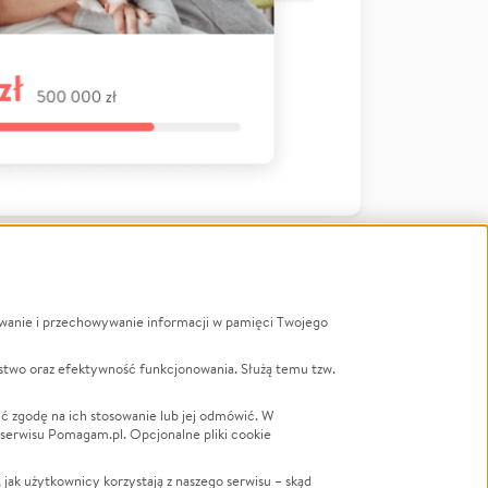
ywanie i przechowywanie informacji w pamięci Twojego
a
stwo oraz efektywność funkcjonowania. Służą temu tzw.
LGBTQ+
Powódź
ć zgodę na ich stosowanie lub jej odmówić. W
 serwisu Pomagam.pl. Opcjonalne pliki cookie
Wichura
NGO
ak użytkownicy korzystają z naszego serwisu – skąd