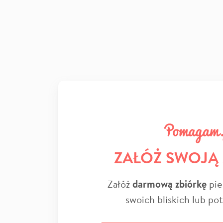
ZAŁÓŻ SWOJĄ
Załóż
darmową zbiórkę
pie
swoich bliskich lub po