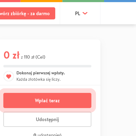
wórz zbiórkę - za darmo
PL
0 zł
110 zł (Cel)
z
Dokonaj pierwszej wpłaty.
Każda złotówka się liczy.
Wpłać teraz
Udostępnij
0
udostępnień