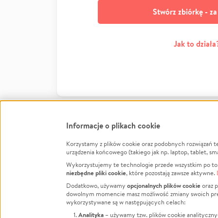
Stwórz zbiórkę - z
Jak to działa
Informacje o plikach cookie
Korzystamy z plików cookie oraz podobnych rozwiązań t
Infor
urządzenia końcowego (takiego jak np. laptop, tablet, sm
Wykorzystujemy te technologie przede wszystkim po to,
Jak to 
niezbędne pliki cookie
, które pozostają zawsze aktywne.
Facebook
Twitter
Instagram
Regula
opcjonalnych plików cookie
Dodatkowo, używamy
oraz p
dowolnym momencie masz możliwość zmiany swoich prefere
Polity
LinkedIn
TikTok
Youtube
wykorzystywane są w następujących celach:
RODO -
Analityka
– używamy tzw. plików cookie analityczny