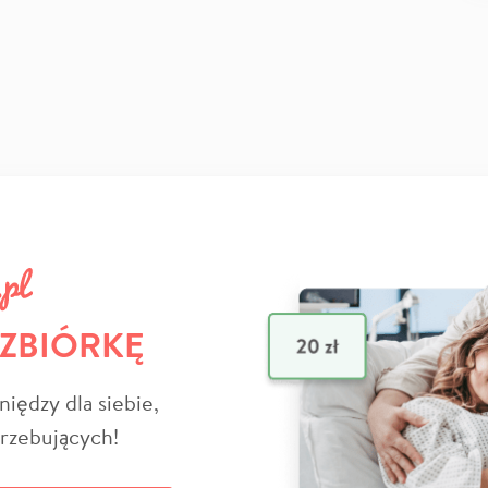
 ZBIÓRKĘ
niędzy dla siebie,
trzebujących!