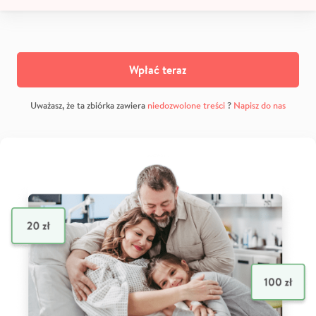
Wpłać teraz
Uważasz, że ta zbiórka zawiera
niedozwolone treści
?
Napisz do nas