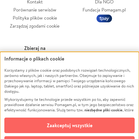
Kontakt
Dla NGO
Porównanie serwisów
Fundacja Pomagam.pl
Polityka plików cookie
Zarządzaj zgodami cookie
Zbieraj na
Informacje o plikach cookie
Leczenie
LGBTQ+
Zwierzęta
Powódź
Korzystamy z plików cookie oraz podobnych rozwiązań technologicznych,
zarówno własnych, jak i naszych partnerów. Obejmuje to zapisywanie i
Pożar
Wichura
przechowywanie informacji w pamięci Twojego urządzenia końcowego
(takiego jak np. laptop, tablet, smartfon) oraz późniejsze uzyskiwanie do nich
Ukraina
NGO
dostępu.
Sport
Religia
Wykorzystujemy te technologie przede wszystkim po to, aby zapewnić
Pomoc Finansowa
Edukacja
prawidłowe działanie serwisu Pomagam.pl, w tym jego bezpieczeństwo oraz
niezbędne pliki cookie
efektywność funkcjonowania. Służą temu tzw.
, które
Projekty
Podróż
pozostają zawsze aktywne.
Dowiedz się więcej
Pogrzeb
Impreza
opcjonalnych plików cookie
Dodatkowo, używamy
oraz podobnych
Zaakceptuj wszystkie
Społeczność lokalna
Ochrona środowiska
technologii do celów analitycznych i retargetingowych. Możesz wyrazić
zgodę na ich stosowanie lub jej odmówić. W dowolnym momencie masz
Kultura
Biznes