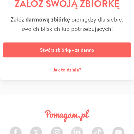
ZAŁÓŻ SWOJĄ ZBIÓRKĘ
Załóż
darmową zbiórkę
pieniędzy dla siebie,
swoich bliskich lub potrzebujących!
Stwórz zbiórkę - za darmo
Jak to działa?
Facebook
Twitter
Instagram
LinkedIn
TikTok
Youtube