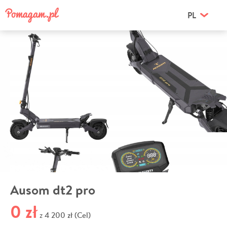
PL
Ausom dt2 pro
0 zł
4 200 zł (Cel)
z