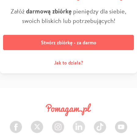
Załóż
darmową zbiórkę
pieniędzy dla siebie,
swoich bliskich lub potrzebujących!
Stwórz zbiórkę - za darmo
Jak to działa?
Facebook
Twitter
Instagram
LinkedIn
TikTok
Youtube