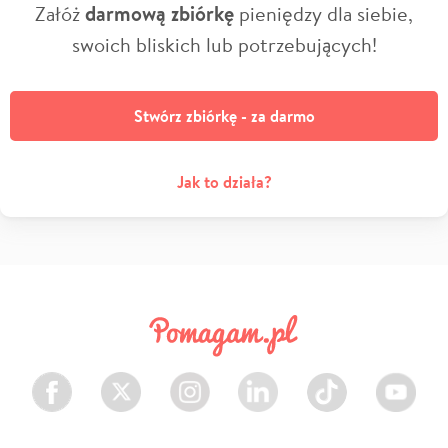
Załóż
darmową zbiórkę
pieniędzy dla siebie,
swoich bliskich lub potrzebujących!
Stwórz zbiórkę - za darmo
Jak to działa?
Facebook
Twitter
Instagram
LinkedIn
TikTok
Youtube