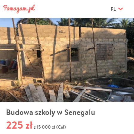
PL
Budowa szkoly w Senegalu
225 zł
15 000 zł (Cel)
z