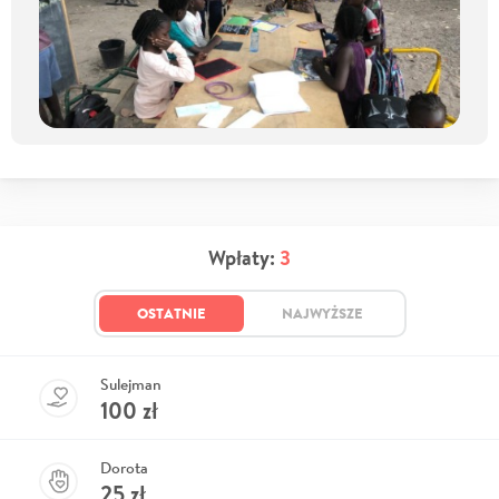
Wpłaty:
3
OSTATNIE
NAJWYŻSZE
Sulejman
100
zł
Dorota
25
zł