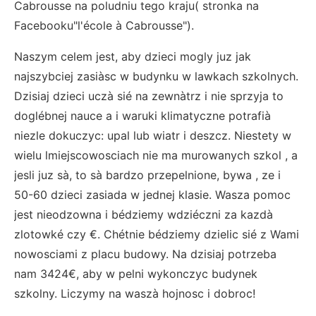
Cabrousse na poludniu tego kraju( stronka na
Facebooku"l'école à Cabrousse").
Naszym celem jest, aby dzieci mogly juz jak
najszybciej zasiàsc w budynku w lawkach szkolnych.
Dzisiaj dzieci uczà sié na zewnàtrz i nie sprzyja to
doglébnej nauce a i waruki klimatyczne potrafià
niezle dokuczyc: upal lub wiatr i deszcz. Niestety w
wielu lmiejscowosciach nie ma murowanych szkol , a
jesli juz sà, to sà bardzo przepelnione, bywa , ze i
50-60 dzieci zasiada w jednej klasie. Wasza pomoc
jest nieodzowna i bédziemy wdziéczni za kazdà
zlotowké czy €. Chétnie bédziemy dzielic sié z Wami
nowosciami z placu budowy. Na dzisiaj potrzeba
nam 3424€, aby w pelni wykonczyc budynek
szkolny. Liczymy na waszà hojnosc i dobroc!