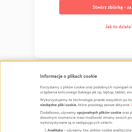
Stwórz zbiórkę - z
Jak to działa
Informacje o plikach cookie
Korzystamy z plików cookie oraz podobnych rozwiązań t
Infor
urządzenia końcowego (takiego jak np. laptop, tablet, sm
Wykorzystujemy te technologie przede wszystkim po to,
Jak to 
niezbędne pliki cookie
, które pozostają zawsze aktywne.
Facebook
Twitter
Instagram
Regula
opcjonalnych plików cookie
Dodatkowo, używamy
oraz p
dowolnym momencie masz możliwość zmiany swoich prefere
Polity
LinkedIn
TikTok
Youtube
wykorzystywane są w następujących celach:
RODO -
Analityka
– używamy tzw. plików cookie analityczny