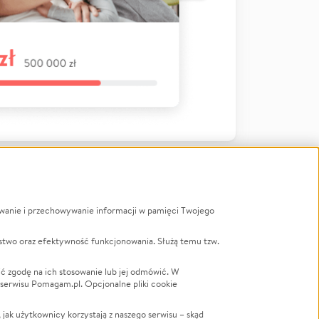
ywanie i przechowywanie informacji w pamięci Twojego
a
stwo oraz efektywność funkcjonowania. Służą temu tzw.
LGBTQ+
Powódź
ć zgodę na ich stosowanie lub jej odmówić. W
 serwisu Pomagam.pl. Opcjonalne pliki cookie
Wichura
NGO
ak użytkownicy korzystają z naszego serwisu – skąd