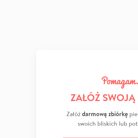
ZAŁÓŻ SWOJĄ
Załóż
darmową zbiórkę
pie
swoich bliskich lub po