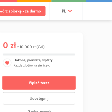
wórz zbiórkę - za darmo
PL
0 zł
10 000 zł (Cel)
z
Dokonaj pierwszej wpłaty.
Każda złotówka się liczy.
Wpłać teraz
Udostępnij
0
udostępnień