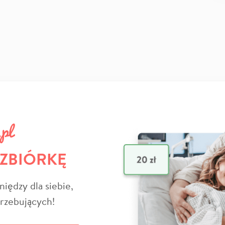
 ZBIÓRKĘ
niędzy dla siebie,
trzebujących!