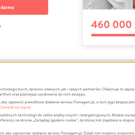
a darmo
?
echnologicznych, zarówno własnych, jak i naszych partnerów. Obejmuje to zapis
macje
O nas
Zbieraj n
artfon) oraz późniejsze uzyskiwanie do nich dostępu.
 aby zapewnić prawidłowe działanie serwisu Pomagam.pl, w tym jego bezpieczeń
działa?
Opinie
Leczenie
Dowiedz się więcej
min
Raporty
Zwierzęta
odobnych technologii do celów analitycznych i retargetingowych. Możesz wyrazi
ncji na stronie „Zarządzaj zgodami cookie”, do której link znajdziesz w stopce
ka Prywatności
Za darmo
Pożar
 Kontrahenci
Blog
Ukraina
ch, aby usprawniać działanie serwisu Pomagam.pl. Dzięki nim możemy zrozumieć, j