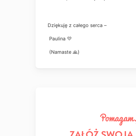
Dziękuję z całego serca –
Paulina 💛
(Namaste 🙏)
ZAŁÓŻ SWOJĄ