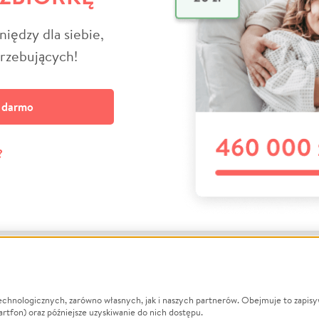
niędzy dla siebie,
trzebujących!
a darmo
?
echnologicznych, zarówno własnych, jak i naszych partnerów. Obejmuje to zapis
macje
O nas
Zbieraj n
artfon) oraz późniejsze uzyskiwanie do nich dostępu.