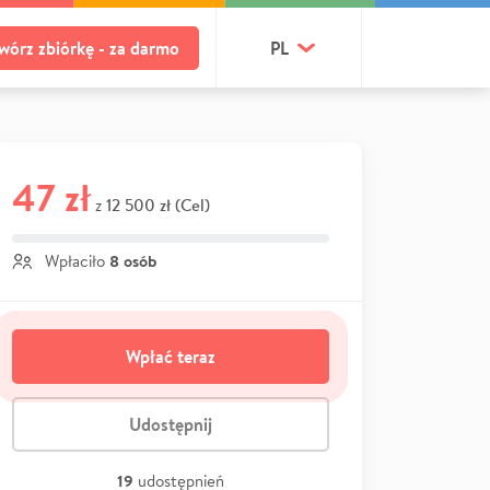
wórz zbiórkę - za darmo
PL
47 zł
12 500 zł (Cel)
z
8 osób
Wpłaciło
Wpłać teraz
Udostępnij
19
udostępnień