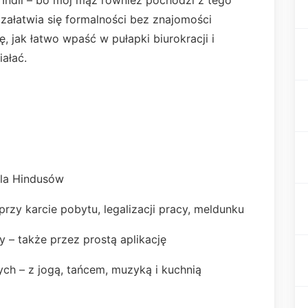
 Indii – bo mój mąż również pochodzi z tego
 załatwia się formalności bez znajomości
, jak łatwo wpaść w pułapki biurokracji i
ałać.
dla Hindusów
y karcie pobytu, legalizacji pracy, meldunku
y – także przez prostą aplikację
h – z jogą, tańcem, muzyką i kuchnią