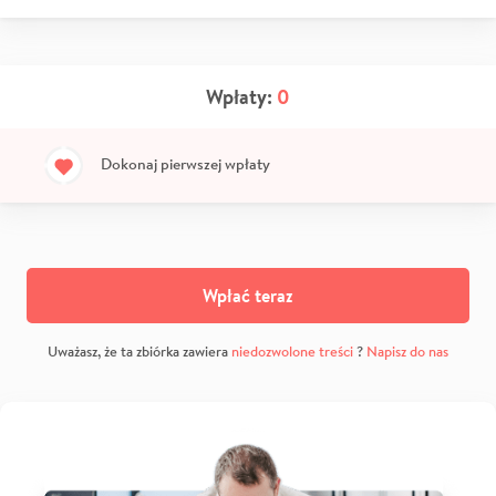
Wpłaty:
0
Dokonaj pierwszej wpłaty
Wpłać teraz
Uważasz, że ta zbiórka zawiera
niedozwolone treści
?
Napisz do nas