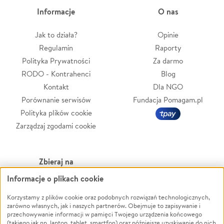
Informacje
O nas
Jak to działa?
Opinie
Regulamin
Raporty
Polityka Prywatności
Za darmo
RODO - Kontrahenci
Blog
Kontakt
Dla NGO
Porównanie serwisów
Fundacja Pomagam.pl
Polityka plików cookie
Zarządzaj zgodami cookie
Zbieraj na
Informacje o plikach cookie
Leczenie
LGBTQ+
Zwierzęta
Powódź
Korzystamy z plików cookie oraz podobnych rozwiązań technologicznych,
zarówno własnych, jak i naszych partnerów. Obejmuje to zapisywanie i
Pożar
Wichura
przechowywanie informacji w pamięci Twojego urządzenia końcowego
(takiego jak np. laptop, tablet, smartfon) oraz późniejsze uzyskiwanie do nich
Ukraina
NGO