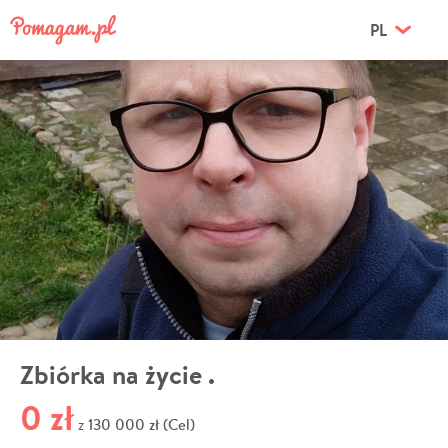
PL
Zbiórka na życie .
0 zł
130 000 zł (Cel)
z