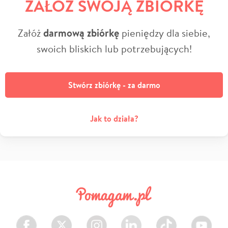
ZAŁÓŻ SWOJĄ ZBIÓRKĘ
Załóż
darmową zbiórkę
pieniędzy dla siebie,
swoich bliskich lub potrzebujących!
Stwórz zbiórkę - za darmo
Jak to działa?
Facebook
Twitter
Instagram
LinkedIn
TikTok
Youtube