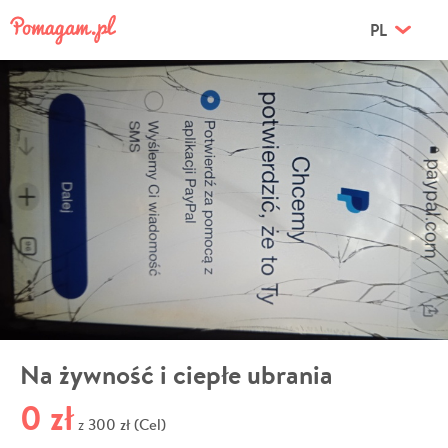
PL
Na żywność i ciepłe ubrania
0 zł
300 zł (Cel)
z