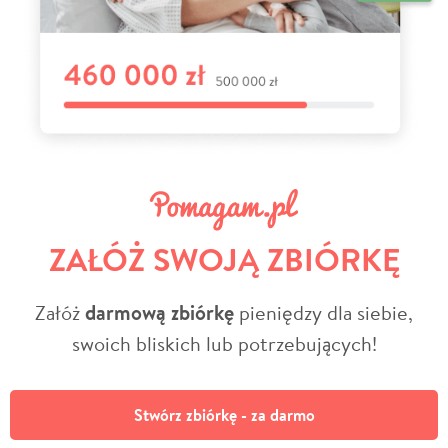
ZAŁÓŻ SWOJĄ ZBIÓRKĘ
Załóż
darmową zbiórkę
pieniędzy dla siebie,
swoich bliskich lub potrzebujących!
Stwórz zbiórkę - za darmo