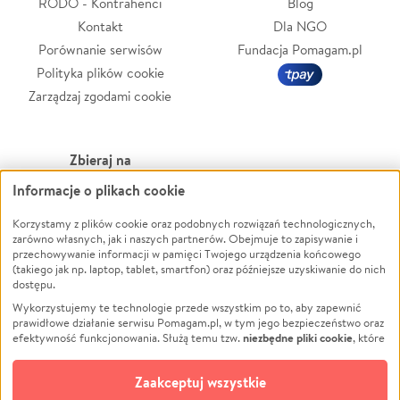
RODO - Kontrahenci
Blog
Kontakt
Dla NGO
Porównanie serwisów
Fundacja Pomagam.pl
Polityka plików cookie
Zarządzaj zgodami cookie
Zbieraj na
Informacje o plikach cookie
Leczenie
LGBTQ+
Korzystamy z plików cookie oraz podobnych rozwiązań technologicznych,
Zwierzęta
Powódź
zarówno własnych, jak i naszych partnerów. Obejmuje to zapisywanie i
Pożar
Wichura
przechowywanie informacji w pamięci Twojego urządzenia końcowego
(takiego jak np. laptop, tablet, smartfon) oraz późniejsze uzyskiwanie do nich
Ukraina
NGO
dostępu.
Sport
Religia
Wykorzystujemy te technologie przede wszystkim po to, aby zapewnić
Pomoc Finansowa
Edukacja
prawidłowe działanie serwisu Pomagam.pl, w tym jego bezpieczeństwo oraz
niezbędne pliki cookie
efektywność funkcjonowania. Służą temu tzw.
, które
Projekty
Podróż
pozostają zawsze aktywne.
Dowiedz się więcej
Pogrzeb
Impreza
opcjonalnych plików cookie
Dodatkowo, używamy
oraz podobnych
Zaakceptuj wszystkie
Społeczność lokalna
Ochrona środowiska
technologii do celów analitycznych i retargetingowych. Możesz wyrazić