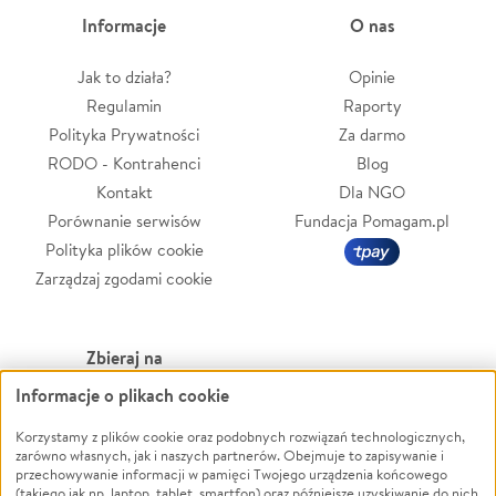
Informacje
O nas
Jak to działa?
Opinie
Regulamin
Raporty
Polityka Prywatności
Za darmo
RODO - Kontrahenci
Blog
Kontakt
Dla NGO
Porównanie serwisów
Fundacja Pomagam.pl
Polityka plików cookie
Zarządzaj zgodami cookie
Zbieraj na
Informacje o plikach cookie
Leczenie
LGBTQ+
Zwierzęta
Powódź
Korzystamy z plików cookie oraz podobnych rozwiązań technologicznych,
zarówno własnych, jak i naszych partnerów. Obejmuje to zapisywanie i
Pożar
Wichura
przechowywanie informacji w pamięci Twojego urządzenia końcowego
(takiego jak np. laptop, tablet, smartfon) oraz późniejsze uzyskiwanie do nich
Ukraina
NGO