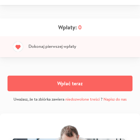
Wpłaty:
0
Dokonaj pierwszej wpłaty
Wpłać teraz
Uważasz, że ta zbiórka zawiera
niedozwolone treści
?
Napisz do nas