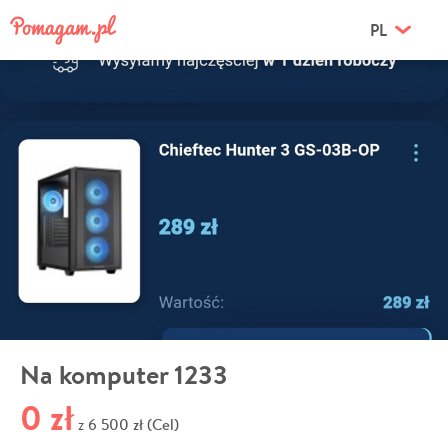
PL
Na komputer 1233
0 zł
6 500 zł (Cel)
z