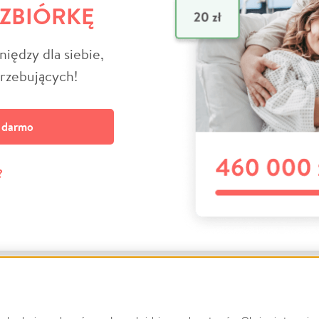
 ZBIÓRKĘ
niędzy dla siebie,
trzebujących!
a darmo
?