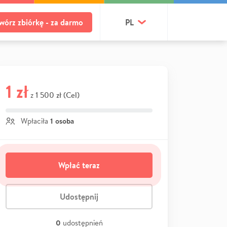
wórz zbiórkę - za darmo
PL
1 zł
1 500 zł (Cel)
z
1 osoba
Wpłaciła
Wpłać teraz
Udostępnij
0
udostępnień