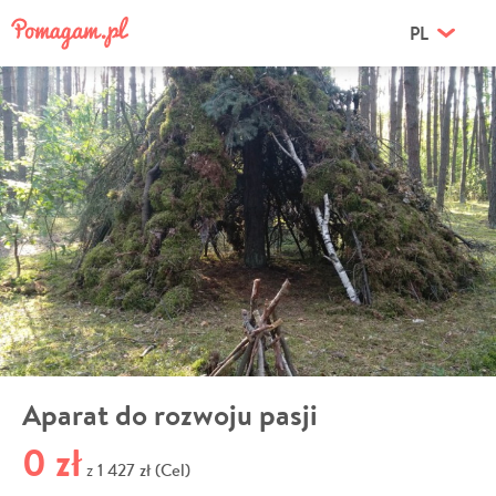
PL
Aparat do rozwoju pasji
0 zł
1 427 zł (Cel)
z