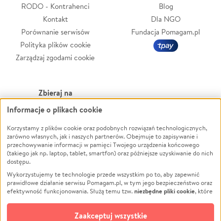
RODO - Kontrahenci
Blog
Kontakt
Dla NGO
Porównanie serwisów
Fundacja Pomagam.pl
Polityka plików cookie
Zarządzaj zgodami cookie
Zbieraj na
Informacje o plikach cookie
Leczenie
LGBTQ+
Zwierzęta
Powódź
Korzystamy z plików cookie oraz podobnych rozwiązań technologicznych,
zarówno własnych, jak i naszych partnerów. Obejmuje to zapisywanie i
Pożar
Wichura
przechowywanie informacji w pamięci Twojego urządzenia końcowego
(takiego jak np. laptop, tablet, smartfon) oraz późniejsze uzyskiwanie do nich
Ukraina
NGO
dostępu.
Sport
Religia
Wykorzystujemy te technologie przede wszystkim po to, aby zapewnić
Pomoc Finansowa
Edukacja
prawidłowe działanie serwisu Pomagam.pl, w tym jego bezpieczeństwo oraz
niezbędne pliki cookie
efektywność funkcjonowania. Służą temu tzw.
, które
Projekty
Podróż
pozostają zawsze aktywne.
Dowiedz się więcej
Pogrzeb
Impreza
opcjonalnych plików cookie
Dodatkowo, używamy
oraz podobnych
Zaakceptuj wszystkie
Społeczność lokalna
Ochrona środowiska
technologii do celów analitycznych i retargetingowych. Możesz wyrazić