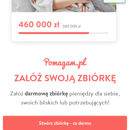
ZAŁÓŻ SWOJĄ ZBIÓRKĘ
Załóż
darmową zbiórkę
pieniędzy dla siebie,
swoich bliskich lub potrzebujących!
Stwórz zbiórkę - za darmo