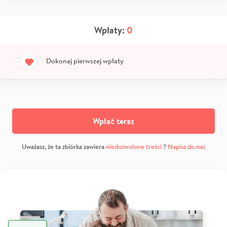
Wpłaty:
0
Dokonaj pierwszej wpłaty
Wpłać teraz
Uważasz, że ta zbiórka zawiera
niedozwolone treści
?
Napisz do nas