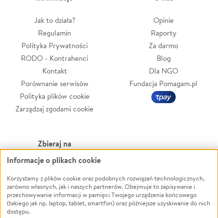
Jak to działa?
Opinie
Regulamin
Raporty
Polityka Prywatności
Za darmo
RODO - Kontrahenci
Blog
Kontakt
Dla NGO
Porównanie serwisów
Fundacja Pomagam.pl
Polityka plików cookie
Zarządzaj zgodami cookie
Zbieraj na
Informacje o plikach cookie
Leczenie
LGBTQ+
Zwierzęta
Powódź
Korzystamy z plików cookie oraz podobnych rozwiązań technologicznych,
zarówno własnych, jak i naszych partnerów. Obejmuje to zapisywanie i
Pożar
Wichura
przechowywanie informacji w pamięci Twojego urządzenia końcowego
(takiego jak np. laptop, tablet, smartfon) oraz późniejsze uzyskiwanie do nich
Ukraina
NGO
dostępu.
Sport
Religia