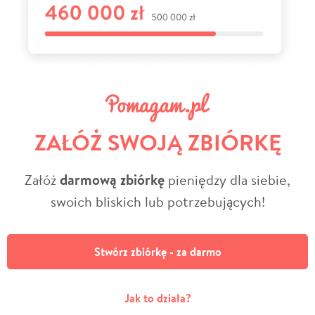
ZAŁÓŻ SWOJĄ ZBIÓRKĘ
Załóż
darmową zbiórkę
pieniędzy dla siebie,
swoich bliskich lub potrzebujących!
Stwórz zbiórkę - za darmo
Jak to działa?