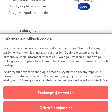
Polityka plików cookie
Zarządzaj zgodami cookie
Zbieraj na
Informacje o plikach cookie
Leczenie
LGBTQ+
Zwierzęta
Powódź
Korzystamy z plików cookie oraz podobnych rozwiązań technologicznych,
zarówno własnych, jak i naszych partnerów. Obejmuje to zapisywanie i
Pożar
Wichura
przechowywanie informacji w pamięci Twojego urządzenia końcowego
(takiego jak np. laptop, tablet, smartfon) oraz późniejsze uzyskiwanie do nich
Ukraina
NGO
dostępu.
Sport
Religia
Wykorzystujemy te technologie przede wszystkim po to, aby zapewnić
Pomoc Finansowa
Edukacja
prawidłowe działanie serwisu Pomagam.pl, w tym jego bezpieczeństwo oraz
niezbędne pliki cookie
efektywność funkcjonowania. Służą temu tzw.
, które
Projekty
Podróż
pozostają zawsze aktywne.
Dowiedz się więcej
Pogrzeb
Impreza
opcjonalnych plików cookie
Dodatkowo, używamy
oraz podobnych
Zaakceptuj wszystkie
Społeczność lokalna
Ochrona środowiska
technologii do celów analitycznych i retargetingowych. Możesz wyrazić
zgodę na ich stosowanie lub jej odmówić. W dowolnym momencie masz
Kultura
Biznes
możliwość zmiany swoich preferencji na stronie „Zarządzaj zgodami cookie”,
Odrzuć opcjonalne
Polski
do której link znajdziesz w stopce serwisu Pomagam.pl. Opcjonalne pliki