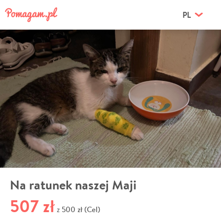
PL
Na ratunek naszej Maji
507 zł
500 zł (Cel)
z