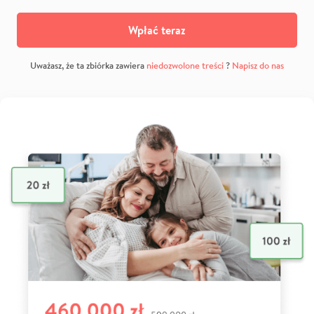
Wpłać teraz
Uważasz, że ta zbiórka zawiera
niedozwolone treści
?
Napisz do nas