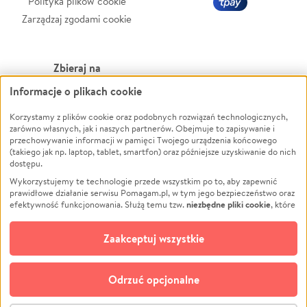
Polityka plików cookie
Zarządzaj zgodami cookie
Zbieraj na
Informacje o plikach cookie
Leczenie
LGBTQ+
Zwierzęta
Powódź
Korzystamy z plików cookie oraz podobnych rozwiązań technologicznych,
zarówno własnych, jak i naszych partnerów. Obejmuje to zapisywanie i
Pożar
Wichura
przechowywanie informacji w pamięci Twojego urządzenia końcowego
(takiego jak np. laptop, tablet, smartfon) oraz późniejsze uzyskiwanie do nich
Ukraina
NGO
dostępu.
Sport
Religia
Wykorzystujemy te technologie przede wszystkim po to, aby zapewnić
Pomoc Finansowa
Edukacja
prawidłowe działanie serwisu Pomagam.pl, w tym jego bezpieczeństwo oraz
niezbędne pliki cookie
efektywność funkcjonowania. Służą temu tzw.
, które
Projekty
Podróż
pozostają zawsze aktywne.
Dowiedz się więcej
Pogrzeb
Impreza
opcjonalnych plików cookie
Dodatkowo, używamy
oraz podobnych
Zaakceptuj wszystkie
Społeczność lokalna
Ochrona środowiska
technologii do celów analitycznych i retargetingowych. Możesz wyrazić
zgodę na ich stosowanie lub jej odmówić. W dowolnym momencie masz
Kultura
Biznes
możliwość zmiany swoich preferencji na stronie „Zarządzaj zgodami cookie”,
Odrzuć opcjonalne
Polski
do której link znajdziesz w stopce serwisu Pomagam.pl. Opcjonalne pliki
cookie wykorzystywane są w następujących celach: