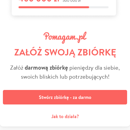
ZAŁÓŻ SWOJĄ ZBIÓRKĘ
Załóż
darmową zbiórkę
pieniędzy dla siebie,
swoich bliskich lub potrzebujących!
Stwórz zbiórkę - za darmo
Jak to działa?