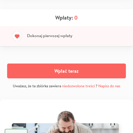
Wpłaty:
0
Dokonaj pierwszej wpłaty
Wpłać teraz
Uważasz, że ta zbiórka zawiera
niedozwolone treści
?
Napisz do nas