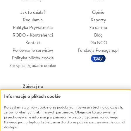
Jak to działa?
Opinie
Regulamin
Raporty
Polityka Prywatności
Za darmo
RODO - Kontrahenci
Blog
Kontakt
Dla NGO
Porównanie serwisów
Fundacja Pomagam.pl
Polityka plików cookie
Zarządzaj zgodami cookie
Zbieraj na
Informacje o plikach cookie
Leczenie
LGBTQ+
Zwierzęta
Powódź
Korzystamy z plików cookie oraz podobnych rozwiązań technologicznych,
zarówno własnych, jak i naszych partnerów. Obejmuje to zapisywanie i
Pożar
Wichura
przechowywanie informacji w pamięci Twojego urządzenia końcowego
(takiego jak np. laptop, tablet, smartfon) oraz późniejsze uzyskiwanie do nich
Ukraina
NGO
dostępu.
Sport
Religia