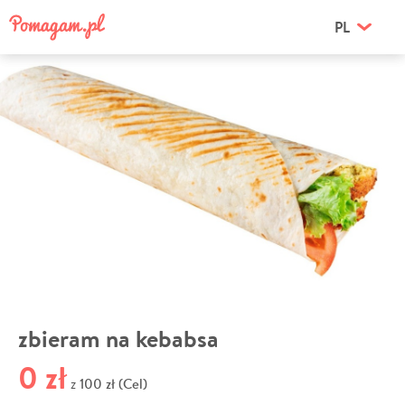
PL
zbieram na kebabsa
0 zł
100 zł (Cel)
z