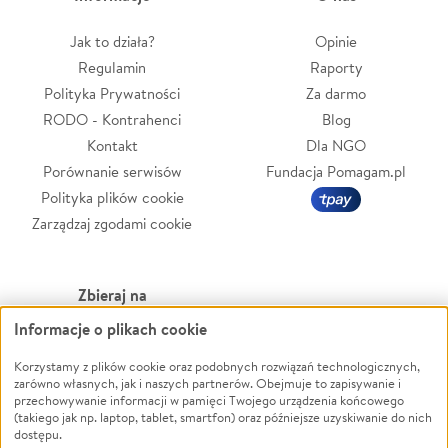
Jak to działa?
Opinie
Regulamin
Raporty
Polityka Prywatności
Za darmo
RODO - Kontrahenci
Blog
Kontakt
Dla NGO
Porównanie serwisów
Fundacja Pomagam.pl
Polityka plików cookie
Zarządzaj zgodami cookie
Zbieraj na
Informacje o plikach cookie
Leczenie
LGBTQ+
Zwierzęta
Powódź
Korzystamy z plików cookie oraz podobnych rozwiązań technologicznych,
zarówno własnych, jak i naszych partnerów. Obejmuje to zapisywanie i
Pożar
Wichura
przechowywanie informacji w pamięci Twojego urządzenia końcowego
(takiego jak np. laptop, tablet, smartfon) oraz późniejsze uzyskiwanie do nich
Ukraina
NGO
dostępu.
Sport
Religia