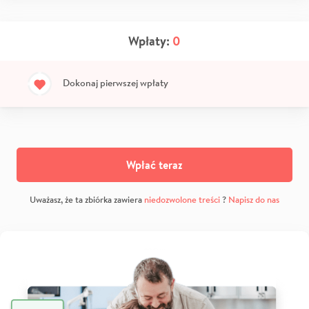
Wpłaty:
0
Dokonaj pierwszej wpłaty
Wpłać teraz
Uważasz, że ta zbiórka zawiera
niedozwolone treści
?
Napisz do nas