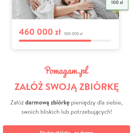
ZAŁÓŻ SWOJĄ ZBIÓRKĘ
Załóż
darmową zbiórkę
pieniędzy dla siebie,
swoich bliskich lub potrzebujących!
Stwórz zbiórkę - za darmo