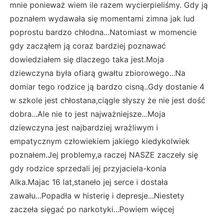
mnie ponieważ wiem ile razem wycierpieliśmy. Gdy ją
poznałem wydawała się momentami zimna jak lud
poprostu bardzo chłodna...Natomiast w momencie
gdy zacząłem ją coraz bardziej poznawać
dowiedziałem się dlaczego taka jest.Moja
dziewczyna była ofiarą gwałtu zbiorowego...Na
domiar tego rodzice ją bardzo cisną..Gdy dostanie 4
w szkole jest chłostana,ciągle słyszy że nie jest dość
dobra...Ale nie to jest najważniejsze...Moja
dziewczyna jest najbardziej wrażliwym i
empatycznym człowiekiem jakiego kiedykolwiek
poznałem.Jej problemy,a raczej NASZE zaczeły się
gdy rodzice sprzedali jej przyjaciela-konia
Alka.Majac 16 lat,staneło jej serce i dostała
zawału...Popadła w histerię i depresje...Niestety
zaczeła sięgać po narkotyki...Powiem więcej