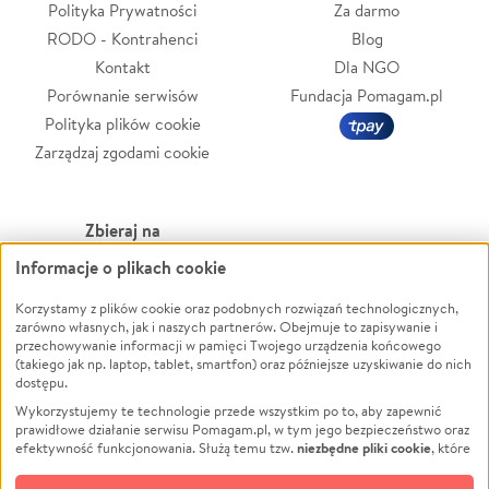
Polityka Prywatności
Za darmo
RODO - Kontrahenci
Blog
Kontakt
Dla NGO
Porównanie serwisów
Fundacja Pomagam.pl
Polityka plików cookie
Zarządzaj zgodami cookie
Zbieraj na
Informacje o plikach cookie
Leczenie
LGBTQ+
Zwierzęta
Powódź
Korzystamy z plików cookie oraz podobnych rozwiązań technologicznych,
zarówno własnych, jak i naszych partnerów. Obejmuje to zapisywanie i
Pożar
Wichura
przechowywanie informacji w pamięci Twojego urządzenia końcowego
(takiego jak np. laptop, tablet, smartfon) oraz późniejsze uzyskiwanie do nich
Ukraina
NGO
dostępu.
Sport
Religia
Wykorzystujemy te technologie przede wszystkim po to, aby zapewnić
Pomoc Finansowa
Edukacja
prawidłowe działanie serwisu Pomagam.pl, w tym jego bezpieczeństwo oraz
niezbędne pliki cookie
efektywność funkcjonowania. Służą temu tzw.
, które
Projekty
Podróż
pozostają zawsze aktywne.
Dowiedz się więcej
Pogrzeb
Impreza