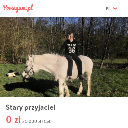
PL
Stary przyjaciel
0 zł
5 000 zł (Cel)
z