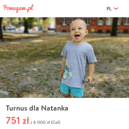
PL
Turnus dla Natanka
751 zł
6 000 zł (Cel)
z