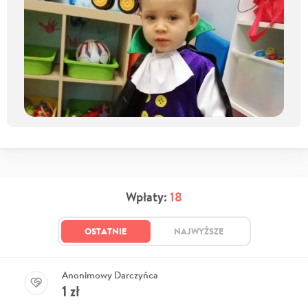
Wpłaty:
18
OSTATNIE
NAJWYŻSZE
Anonimowy Darczyńca
1
zł