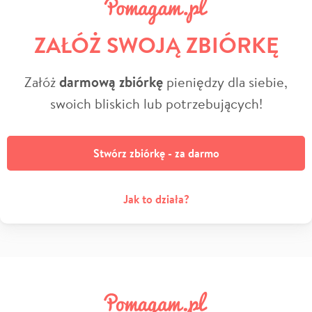
ZAŁÓŻ SWOJĄ ZBIÓRKĘ
Załóż
darmową zbiórkę
pieniędzy dla siebie,
swoich bliskich lub potrzebujących!
Stwórz zbiórkę - za darmo
Jak to działa?