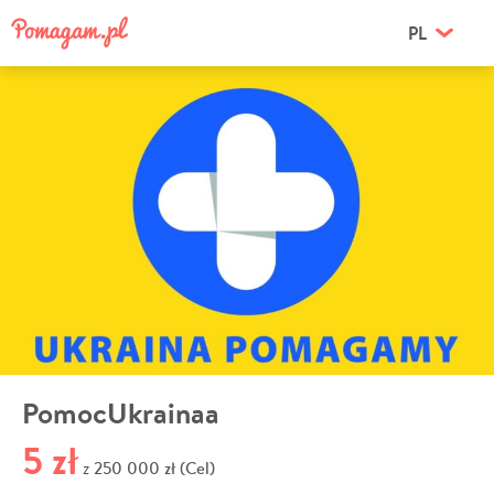
PL
PomocUkrainaa
5 zł
250 000 zł (Cel)
z