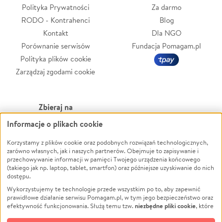
Polityka Prywatności
Za darmo
RODO - Kontrahenci
Blog
Kontakt
Dla NGO
Porównanie serwisów
Fundacja Pomagam.pl
Polityka plików cookie
Zarządzaj zgodami cookie
Zbieraj na
Informacje o plikach cookie
Leczenie
LGBTQ+
Zwierzęta
Powódź
Korzystamy z plików cookie oraz podobnych rozwiązań technologicznych,
zarówno własnych, jak i naszych partnerów. Obejmuje to zapisywanie i
Pożar
Wichura
przechowywanie informacji w pamięci Twojego urządzenia końcowego
(takiego jak np. laptop, tablet, smartfon) oraz późniejsze uzyskiwanie do nich
Ukraina
NGO
dostępu.
Sport
Religia
Wykorzystujemy te technologie przede wszystkim po to, aby zapewnić
Pomoc Finansowa
Edukacja
prawidłowe działanie serwisu Pomagam.pl, w tym jego bezpieczeństwo oraz
niezbędne pliki cookie
efektywność funkcjonowania. Służą temu tzw.
, które
Projekty
Podróż
pozostają zawsze aktywne.
Dowiedz się więcej
Pogrzeb
Impreza