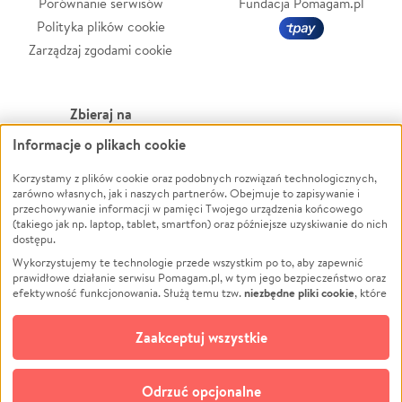
Porównanie serwisów
Fundacja Pomagam.pl
Polityka plików cookie
Zarządzaj zgodami cookie
Zbieraj na
Informacje o plikach cookie
Leczenie
LGBTQ+
Zwierzęta
Powódź
Korzystamy z plików cookie oraz podobnych rozwiązań technologicznych,
zarówno własnych, jak i naszych partnerów. Obejmuje to zapisywanie i
Pożar
Wichura
przechowywanie informacji w pamięci Twojego urządzenia końcowego
(takiego jak np. laptop, tablet, smartfon) oraz późniejsze uzyskiwanie do nich
Ukraina
NGO
dostępu.
Sport
Religia
Wykorzystujemy te technologie przede wszystkim po to, aby zapewnić
Pomoc Finansowa
Edukacja
prawidłowe działanie serwisu Pomagam.pl, w tym jego bezpieczeństwo oraz
niezbędne pliki cookie
efektywność funkcjonowania. Służą temu tzw.
, które
Projekty
Podróż
pozostają zawsze aktywne.
Dowiedz się więcej
Pogrzeb
Impreza
opcjonalnych plików cookie
Dodatkowo, używamy
oraz podobnych
Zaakceptuj wszystkie
Społeczność lokalna
Ochrona środowiska
technologii do celów analitycznych i retargetingowych. Możesz wyrazić
zgodę na ich stosowanie lub jej odmówić. W dowolnym momencie masz
Kultura
Biznes
możliwość zmiany swoich preferencji na stronie „Zarządzaj zgodami cookie”,
Odrzuć opcjonalne
Polski
do której link znajdziesz w stopce serwisu Pomagam.pl. Opcjonalne pliki