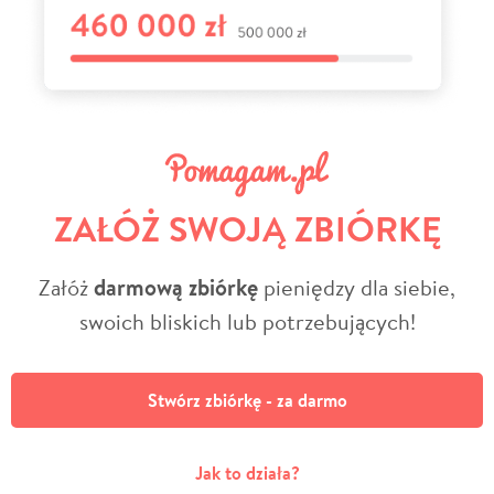
ZAŁÓŻ SWOJĄ ZBIÓRKĘ
Załóż
darmową zbiórkę
pieniędzy dla siebie,
swoich bliskich lub potrzebujących!
Stwórz zbiórkę - za darmo
Jak to działa?