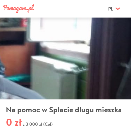
PL
Na pomoc w Spłacie długu mieszka
0 zł
3 000 zł (Cel)
z