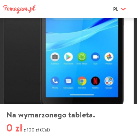
PL
Na wymarzonego tableta.
0 zł
100 zł (Cel)
z