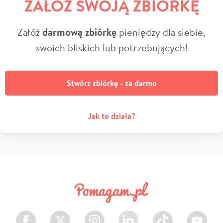
ZAŁÓŻ SWOJĄ ZBIÓRKĘ
Załóż
darmową zbiórkę
pieniędzy dla siebie,
swoich bliskich lub potrzebujących!
Stwórz zbiórkę - za darmo
Jak to działa?
Facebook
Twitter
Instagram
LinkedIn
TikTok
Youtube