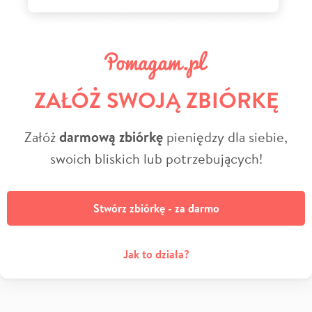
ZAŁÓŻ SWOJĄ ZBIÓRKĘ
Załóż
darmową zbiórkę
pieniędzy dla siebie,
swoich bliskich lub potrzebujących!
Stwórz zbiórkę - za darmo
Jak to działa?