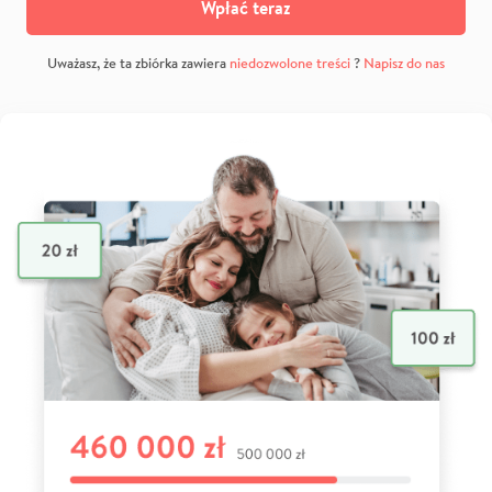
Wpłać teraz
Uważasz, że ta zbiórka zawiera
niedozwolone treści
?
Napisz do nas