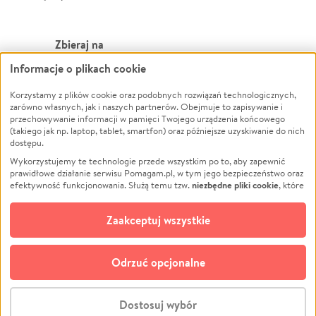
Zbieraj na
Informacje o plikach cookie
Leczenie
LGBTQ+
Zwierzęta
Powódź
Korzystamy z plików cookie oraz podobnych rozwiązań technologicznych,
zarówno własnych, jak i naszych partnerów. Obejmuje to zapisywanie i
Pożar
Wichura
przechowywanie informacji w pamięci Twojego urządzenia końcowego
(takiego jak np. laptop, tablet, smartfon) oraz późniejsze uzyskiwanie do nich
Ukraina
NGO
dostępu.
Sport
Religia
Wykorzystujemy te technologie przede wszystkim po to, aby zapewnić
Pomoc Finansowa
Edukacja
prawidłowe działanie serwisu Pomagam.pl, w tym jego bezpieczeństwo oraz
niezbędne pliki cookie
efektywność funkcjonowania. Służą temu tzw.
, które
Projekty
Podróż
pozostają zawsze aktywne.
Dowiedz się więcej
Pogrzeb
Impreza
opcjonalnych plików cookie
Dodatkowo, używamy
oraz podobnych
Zaakceptuj wszystkie
Społeczność lokalna
Ochrona środowiska
technologii do celów analitycznych i retargetingowych. Możesz wyrazić
zgodę na ich stosowanie lub jej odmówić. W dowolnym momencie masz
Kultura
Biznes
możliwość zmiany swoich preferencji na stronie „Zarządzaj zgodami cookie”,
Odrzuć opcjonalne
Polski
do której link znajdziesz w stopce serwisu Pomagam.pl. Opcjonalne pliki
cookie wykorzystywane są w następujących celach:
© CROWDING SP. Z O.O.
Analityka
– używamy tzw. plików cookie analitycznych, aby usprawniać
Dostosuj wybór
działanie serwisu Pomagam.pl. Dzięki nim możemy zrozumieć, jak