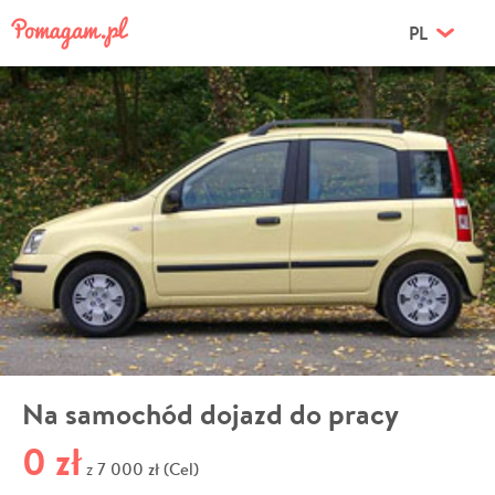
PL
Na samochód dojazd do pracy
0 zł
7 000 zł (Cel)
z