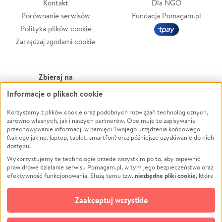
Kontakt
Dla NGO
Porównanie serwisów
Fundacja Pomagam.pl
Polityka plików cookie
Zarządzaj zgodami cookie
Zbieraj na
Informacje o plikach cookie
Leczenie
LGBTQ+
Zwierzęta
Powódź
Korzystamy z plików cookie oraz podobnych rozwiązań technologicznych,
zarówno własnych, jak i naszych partnerów. Obejmuje to zapisywanie i
Pożar
Wichura
przechowywanie informacji w pamięci Twojego urządzenia końcowego
(takiego jak np. laptop, tablet, smartfon) oraz późniejsze uzyskiwanie do nich
Ukraina
NGO
dostępu.
Sport
Religia
Wykorzystujemy te technologie przede wszystkim po to, aby zapewnić
Pomoc Finansowa
Edukacja
prawidłowe działanie serwisu Pomagam.pl, w tym jego bezpieczeństwo oraz
niezbędne pliki cookie
efektywność funkcjonowania. Służą temu tzw.
, które
Projekty
Podróż
pozostają zawsze aktywne.
Dowiedz się więcej
Pogrzeb
Impreza
opcjonalnych plików cookie
Dodatkowo, używamy
oraz podobnych
Zaakceptuj wszystkie
Społeczność lokalna
Ochrona środowiska
technologii do celów analitycznych i retargetingowych. Możesz wyrazić
zgodę na ich stosowanie lub jej odmówić. W dowolnym momencie masz
Kultura
Biznes