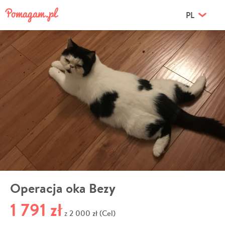
PL
Operacja oka Bezy
1 791 zł
2 000 zł (Cel)
z