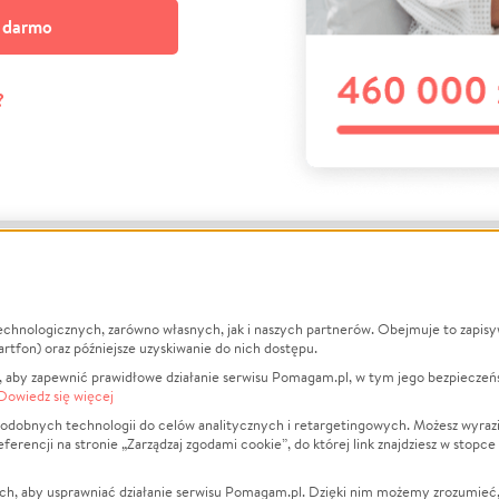
a darmo
?
echnologicznych, zarówno własnych, jak i naszych partnerów. Obejmuje to zapis
macje
O nas
Zbieraj n
artfon) oraz późniejsze uzyskiwanie do nich dostępu.
 aby zapewnić prawidłowe działanie serwisu Pomagam.pl, w tym jego bezpieczeń
działa?
Opinie
Leczenie
Dowiedz się więcej
min
Raporty
Zwierzęta
odobnych technologii do celów analitycznych i retargetingowych. Możesz wyrazi
ncji na stronie „Zarządzaj zgodami cookie”, do której link znajdziesz w stopce
ka Prywatności
Za darmo
Pożar
 Kontrahenci
Blog
Ukraina
ch, aby usprawniać działanie serwisu Pomagam.pl. Dzięki nim możemy zrozumieć, j