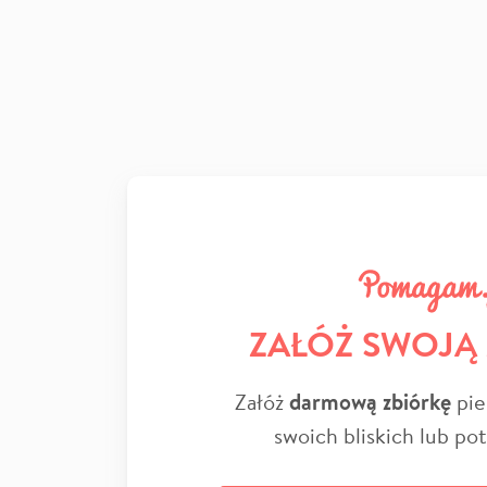
ZAŁÓŻ SWOJĄ
Załóż
darmową zbiórkę
pie
swoich bliskich lub po