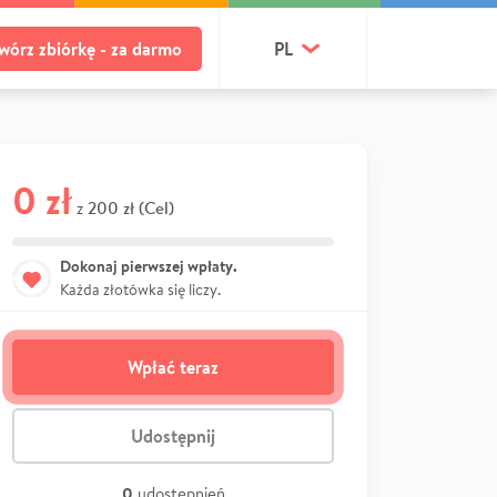
wórz zbiórkę - za darmo
PL
0 zł
200 zł (Cel)
z
Dokonaj pierwszej wpłaty.
Każda złotówka się liczy.
Wpłać teraz
Udostępnij
0
udostępnień