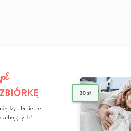
 ZBIÓRKĘ
niędzy dla siebie,
trzebujących!