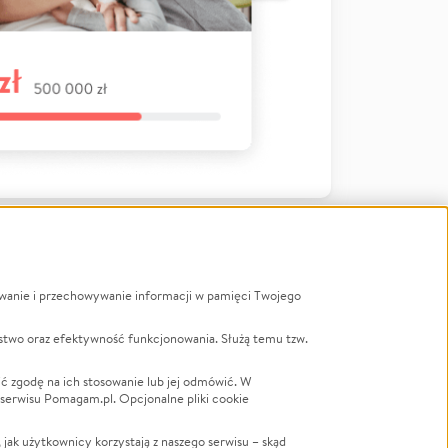
ywanie i przechowywanie informacji w pamięci Twojego
a
stwo oraz efektywność funkcjonowania. Służą temu tzw.
LGBTQ+
Powódź
ć zgodę na ich stosowanie lub jej odmówić. W
 serwisu Pomagam.pl. Opcjonalne pliki cookie
Wichura
NGO
ak użytkownicy korzystają z naszego serwisu – skąd