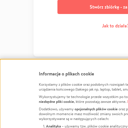
Stwórz zbiórkę - z
Jak to działa
Informacje o plikach cookie
Korzystamy z plików cookie oraz podobnych rozwiązań t
Infor
urządzenia końcowego (takiego jak np. laptop, tablet, sm
Wykorzystujemy te technologie przede wszystkim po to,
Jak to 
niezbędne pliki cookie
, które pozostają zawsze aktywne.
Facebook
Twitter
Instagram
Regula
opcjonalnych plików cookie
Dodatkowo, używamy
oraz p
dowolnym momencie masz możliwość zmiany swoich prefere
Polity
LinkedIn
TikTok
Youtube
wykorzystywane są w następujących celach:
RODO -
Analityka
– używamy tzw. plików cookie analityczny