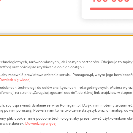
?
echnologicznych, zarówno własnych, jak i naszych partnerów. Obejmuje to zapis
macje
O nas
Zbieraj n
artfon) oraz późniejsze uzyskiwanie do nich dostępu.
 aby zapewnić prawidłowe działanie serwisu Pomagam.pl, w tym jego bezpieczeń
działa?
Opinie
Leczenie
Dowiedz się więcej
min
Raporty
Zwierzęta
odobnych technologii do celów analitycznych i retargetingowych. Możesz wyrazi
ncji na stronie „Zarządzaj zgodami cookie”, do której link znajdziesz w stopce
ka Prywatności
Za darmo
Pożar
 Kontrahenci
Blog
Ukraina
ch, aby usprawniać działanie serwisu Pomagam.pl. Dzięki nim możemy zrozumieć, j
t
Dla NGO
Sport
ak się po nim poruszają. Pozwala nam to na tworzenie statystyk oraz ich analizę, co w
anie serwisów
Fundacja Pomagam.pl
Pomoc Fi
jemy pliki cookie i inne podobne technologie, aby prezentować użytkownikom okr
rwisie zbiórek.
Dowiedz się więcej
a plików cookie
Projekty
zaj zgodami cookie
Pogrzeb