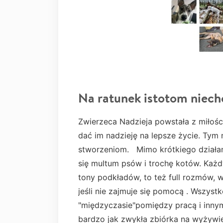
Na ratunek istotom niec
Zwierzeca Nadzieja powstała z miłośc
dać im nadzieję na lepsze życie. Tym
stworzeniom. Mimo krótkiego działa
się multum psów i trochę kotów. Każd
tony podkładów, to też full rozmów, wi
jeśli nie zajmuje się pomocą . Wszys
"międzyczasie"pomiędzy pracą i inny
bardzo jak zwykła zbiórka na wyżywien