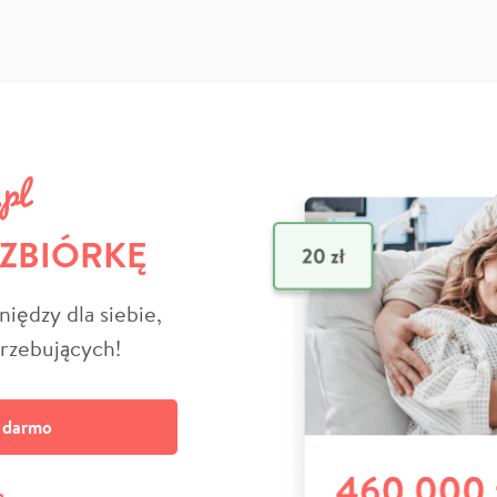
 ZBIÓRKĘ
niędzy dla siebie,
trzebujących!
a darmo