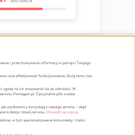
ywanie i przechowywanie informacji w pamięci Twojego
a
stwo oraz efektywność funkcjonowania. Służą temu tzw.
LGBTQ+
Powódź
ć zgodę na ich stosowanie lub jej odmówić. W
 serwisu Pomagam.pl. Opcjonalne pliki cookie
Wichura
NGO
ak użytkownicy korzystają z naszego serwisu – skąd
Religia
spiera dalszy rozwój serwisu.
Dowiedz się więcej
nansowa
Edukacja
eślone, w tym spersonalizowane komunikaty i treści
Podróż
Impreza