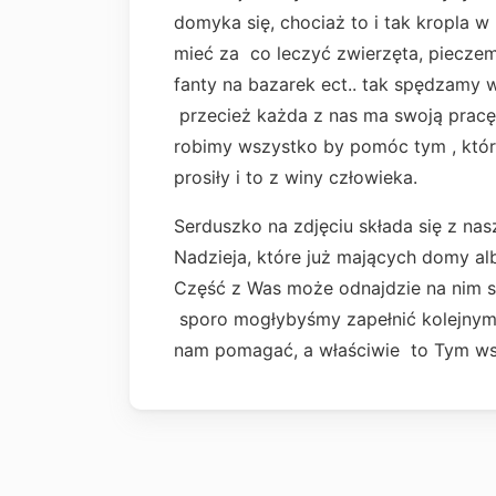
domyka się, chociaż to i tak kropla 
mieć za co leczyć zwierzęta, pieczem
fanty na bazarek ect.. tak spędzam
przecież każda z nas ma swoją pracę
robimy wszystko by pomóc tym , które 
prosiły i to z winy człowieka.
Serduszko na zdjęciu składa się z na
Nadzieja, które już mających domy alb
Część z Was może odnajdzie na nim sw
sporo mogłybyśmy zapełnić kolejnymi
nam pomagać, a właściwie to Tym ws