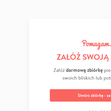
ZAŁÓŻ SWOJĄ
Załóż
darmową zbiórkę
pie
swoich bliskich lub po
Stwórz zbiórkę - z