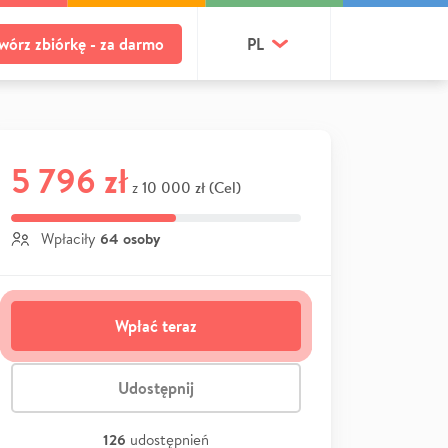
wórz zbiórkę - za darmo
PL
5 796 zł
10 000 zł (Cel)
z
64 osoby
Wpłaciły
Wpłać teraz
Udostępnij
126
udostępnień