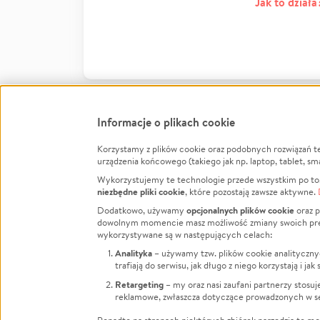
Jak to działa
Informacje o plikach cookie
Korzystamy z plików cookie oraz podobnych rozwiązań t
Infor
urządzenia końcowego (takiego jak np. laptop, tablet, sm
Wykorzystujemy te technologie przede wszystkim po to,
Jak to 
niezbędne pliki cookie
, które pozostają zawsze aktywne.
Facebook
Twitter
Instagram
Regula
opcjonalnych plików cookie
Dodatkowo, używamy
oraz p
dowolnym momencie masz możliwość zmiany swoich prefere
Polity
LinkedIn
TikTok
Youtube
wykorzystywane są w następujących celach:
RODO -
Analityka
– używamy tzw. plików cookie analityczny
Kontak
trafiają do serwisu, jak długo z niego korzystają i j
Porówn
Retargeting
– my oraz nasi zaufani partnerzy stosu
reklamowe, zwłaszcza dotyczące prowadzonych w se
Polityk
Zarząd