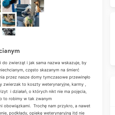
hcianym
i do zwierząt i jak sama nazwa wskazuje, by
 niechcianym, często skazanym na śmierć
nia przez nasze domy tymczasowe przewinęło
y zwierzak to koszty weterynaryjne, karmy ,
zyt i działań, o których nikt nie ma pojęcia,
tko to robimy w tak zwanym
mi obowiązkami. Trochę nam przykro, a nawet
ie, podkłady, opiekę weterynaryjną itd nie