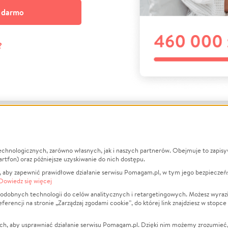
a darmo
?
echnologicznych, zarówno własnych, jak i naszych partnerów. Obejmuje to zapis
macje
O nas
Zbieraj n
artfon) oraz późniejsze uzyskiwanie do nich dostępu.
 aby zapewnić prawidłowe działanie serwisu Pomagam.pl, w tym jego bezpieczeń
działa?
Opinie
Leczenie
Dowiedz się więcej
min
Raporty
Zwierzęta
odobnych technologii do celów analitycznych i retargetingowych. Możesz wyrazi
ncji na stronie „Zarządzaj zgodami cookie”, do której link znajdziesz w stopce
ka Prywatności
Za darmo
Pożar
 Kontrahenci
Blog
Ukraina
ch, aby usprawniać działanie serwisu Pomagam.pl. Dzięki nim możemy zrozumieć, j