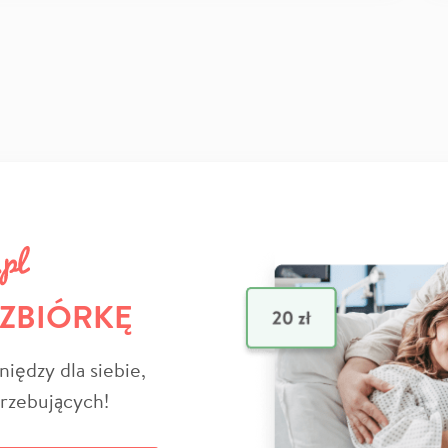
 ZBIÓRKĘ
niędzy dla siebie,
trzebujących!