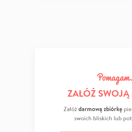
ZAŁÓŻ SWOJĄ
Załóż
darmową zbiórkę
pie
swoich bliskich lub po