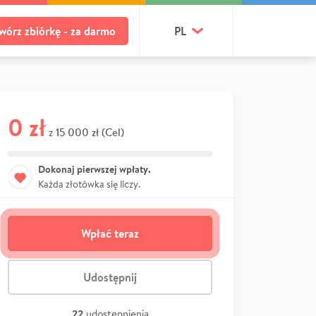
wórz zbiórkę - za darmo
PL
0 zł
15 000 zł (Cel)
z
Dokonaj pierwszej wpłaty.
Każda złotówka się liczy.
Wpłać teraz
Udostępnij
22
udostępnienia