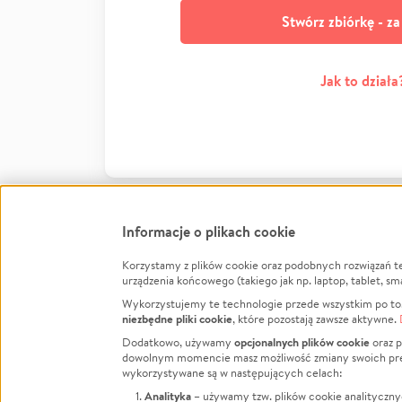
Stwórz zbiórkę - z
Jak to działa
Informacje o plikach cookie
Korzystamy z plików cookie oraz podobnych rozwiązań t
Infor
urządzenia końcowego (takiego jak np. laptop, tablet, sm
Wykorzystujemy te technologie przede wszystkim po to,
Jak to 
niezbędne pliki cookie
, które pozostają zawsze aktywne.
Facebook
Twitter
Instagram
Regula
opcjonalnych plików cookie
Dodatkowo, używamy
oraz p
dowolnym momencie masz możliwość zmiany swoich prefere
Polity
LinkedIn
TikTok
Youtube
wykorzystywane są w następujących celach:
RODO -
Analityka
– używamy tzw. plików cookie analityczny