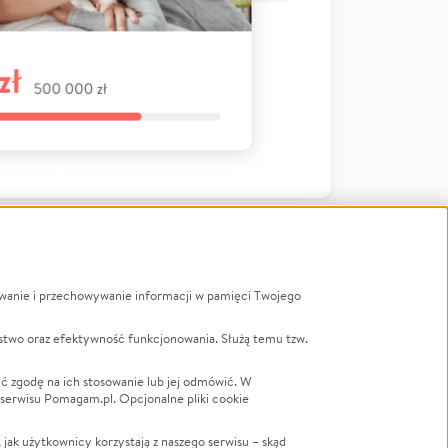
ywanie i przechowywanie informacji w pamięci Twojego
a
stwo oraz efektywność funkcjonowania. Służą temu tzw.
LGBTQ+
Powódź
ć zgodę na ich stosowanie lub jej odmówić. W
 serwisu Pomagam.pl. Opcjonalne pliki cookie
Wichura
NGO
ak użytkownicy korzystają z naszego serwisu – skąd