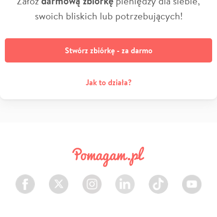
Załóż
darmową zbiórkę
pieniędzy dla siebie,
swoich bliskich lub potrzebujących!
Stwórz zbiórkę - za darmo
Jak to działa?
Facebook
Twitter
Instagram
LinkedIn
TikTok
Youtube