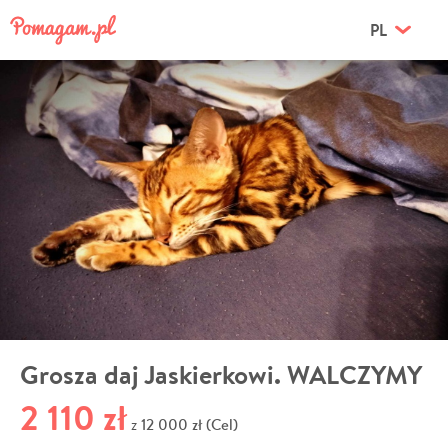
PL
Grosza daj Jaskierkowi. WALCZYMY
2 110 zł
12 000 zł (Cel)
z