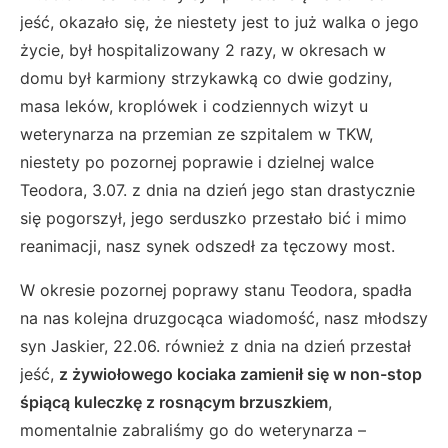
jeść, okazało się, że niestety jest to już walka o jego
życie, był hospitalizowany 2 razy, w okresach w
domu był karmiony strzykawką co dwie godziny,
masa leków, kroplówek i codziennych wizyt u
weterynarza na przemian ze szpitalem w TKW,
niestety po pozornej poprawie i dzielnej walce
Teodora, 3.07. z dnia na dzień jego stan drastycznie
się pogorszył, jego serduszko przestało bić i mimo
reanimacji, nasz synek odszedł za tęczowy most.
W okresie pozornej poprawy stanu Teodora, spadła
na nas kolejna druzgocąca wiadomość, nasz młodszy
syn Jaskier, 22.06. również z dnia na dzień przestał
jeść,
z żywiołowego kociaka zamienił się w non-stop
śpiącą kuleczkę z rosnącym brzuszkiem
,
momentalnie zabraliśmy go do weterynarza –