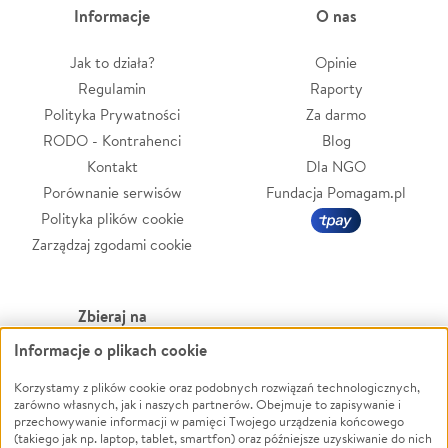
Informacje
O nas
Jak to działa?
Opinie
Regulamin
Raporty
Polityka Prywatności
Za darmo
RODO - Kontrahenci
Blog
Kontakt
Dla NGO
Porównanie serwisów
Fundacja Pomagam.pl
Polityka plików cookie
Zarządzaj zgodami cookie
Zbieraj na
Informacje o plikach cookie
Leczenie
LGBTQ+
Korzystamy z plików cookie oraz podobnych rozwiązań technologicznych,
Zwierzęta
Powódź
zarówno własnych, jak i naszych partnerów. Obejmuje to zapisywanie i
Pożar
Wichura
przechowywanie informacji w pamięci Twojego urządzenia końcowego
(takiego jak np. laptop, tablet, smartfon) oraz późniejsze uzyskiwanie do nich
Ukraina
NGO