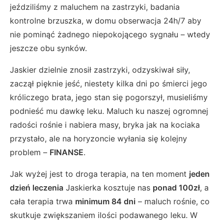
jeździliśmy z maluchem na zastrzyki, badania
kontrolne brzuszka, w domu obserwacja 24h/7 aby
nie pominąć żadnego niepokojącego sygnału – wtedy
jeszcze obu synków.
Jaskier dzielnie znosił zastrzyki, odzyskiwał siły,
zaczął pięknie jeść, niestety kilka dni po śmierci jego
króliczego brata, jego stan się pogorszył, musieliśmy
podnieść mu dawkę leku. Maluch ku naszej ogromnej
radości rośnie i nabiera masy, bryka jak na kociaka
przystało, ale na horyzoncie wyłania się kolejny
problem –
FINANSE
.
Jak wyżej jest to droga terapia, na ten moment
jeden
dzień leczenia
Jaskierka kosztuje nas
ponad 100zł
, a
cała terapia trwa
minimum 84 dni
– maluch rośnie, co
skutkuje zwiększaniem ilości podawanego leku. W