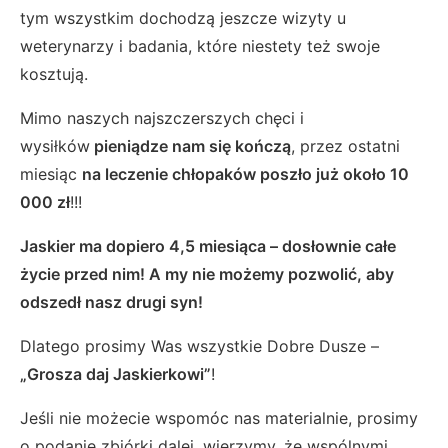
tym wszystkim dochodzą jeszcze wizyty u
weterynarzy i badania, które niestety też swoje
kosztują.
Mimo naszych najszczerszych chęci i
wysiłków
pieniądze nam się kończą
, przez ostatni
miesiąc
na leczenie chłopaków poszło już około 10
000 zł
!!!
Jaskier ma dopiero 4,5 miesiąca – dosłownie całe
życie przed nim! A my nie możemy pozwolić, aby
odszedł nasz drugi syn!
Dlatego prosimy Was wszystkie Dobre Dusze –
„Grosza daj Jaskierkowi”
!
Jeśli nie możecie wspomóc nas materialnie, prosimy
o podanie zbiórki dalej, wierzymy, że wspólnymi