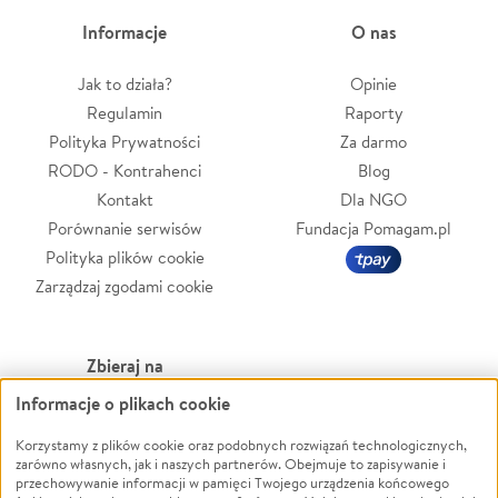
Informacje
O nas
Jak to działa?
Opinie
Regulamin
Raporty
Polityka Prywatności
Za darmo
RODO - Kontrahenci
Blog
Kontakt
Dla NGO
Porównanie serwisów
Fundacja Pomagam.pl
Polityka plików cookie
Zarządzaj zgodami cookie
Zbieraj na
Informacje o plikach cookie
Leczenie
LGBTQ+
Zwierzęta
Powódź
Korzystamy z plików cookie oraz podobnych rozwiązań technologicznych,
zarówno własnych, jak i naszych partnerów. Obejmuje to zapisywanie i
Pożar
Wichura
przechowywanie informacji w pamięci Twojego urządzenia końcowego