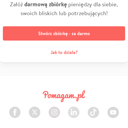
Załóż
darmową zbiórkę
pieniędzy dla siebie,
swoich bliskich lub potrzebujących!
Stwórz zbiórkę - za darmo
Jak to działa?
Facebook
Twitter
Instagram
LinkedIn
TikTok
Youtube