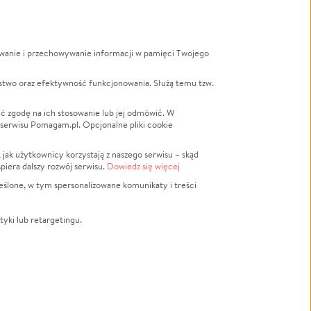
ywanie i przechowywanie informacji w pamięci Twojego
a
stwo oraz efektywność funkcjonowania. Służą temu tzw.
LGBTQ+
Powódź
ć zgodę na ich stosowanie lub jej odmówić. W
 serwisu Pomagam.pl. Opcjonalne pliki cookie
Wichura
NGO
ak użytkownicy korzystają z naszego serwisu – skąd
Religia
spiera dalszy rozwój serwisu.
Dowiedz się więcej
nansowa
Edukacja
eślone, w tym spersonalizowane komunikaty i treści
Podróż
Impreza
tyki lub retargetingu.
ść lokalna
Ochrona środowiska
Biznes