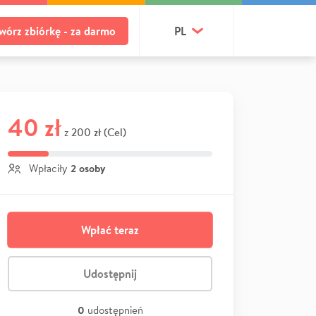
wórz zbiórkę - za darmo
PL
40 zł
200 zł (Cel)
z
2 osoby
Wpłaciły
Wpłać teraz
Udostępnij
0
udostępnień