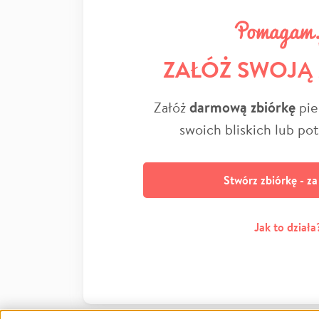
ZAŁÓŻ SWOJĄ
Załóż
darmową zbiórkę
pie
swoich bliskich lub po
Stwórz zbiórkę - z
Jak to działa