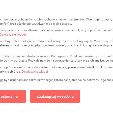
echnologicznych, zarówno własnych, jak i naszych partnerów. Obejmuje to zapis
macje
O nas
Zbieraj n
artfon) oraz późniejsze uzyskiwanie do nich dostępu.
 aby zapewnić prawidłowe działanie serwisu Pomagam.pl, w tym jego bezpieczeń
działa?
Opinie
Leczenie
Dowiedz się więcej
min
Raporty
Zwierzęta
odobnych technologii do celów analitycznych i retargetingowych. Możesz wyrazi
ncji na stronie „Zarządzaj zgodami cookie”, do której link znajdziesz w stopce
ka Prywatności
Za darmo
Pożar
 Kontrahenci
Blog
Ukraina
ch, aby usprawniać działanie serwisu Pomagam.pl. Dzięki nim możemy zrozumieć, j
t
Dla NGO
Sport
ak się po nim poruszają. Pozwala nam to na tworzenie statystyk oraz ich analizę, co w
anie serwisów
Fundacja Pomagam.pl
Pomoc Fi
jemy pliki cookie i inne podobne technologie, aby prezentować użytkownikom okr
rwisie zbiórek.
Dowiedz się więcej
a plików cookie
Projekty
zaj zgodami cookie
Pogrzeb
ą być uruchamiane także przez organizatora danej zbiórki, na potrzeby jego anali
Społeczno
Kultura
pcjonalne
Zaakceptuj wszystkie