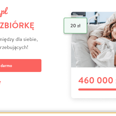
 ZBIÓRKĘ
niędzy dla siebie,
trzebujących!
a darmo
?