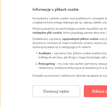
Informacje o plikach cookie
Korzystamy z plików cookie oraz podobnych rozwiązań t
Infor
urządzenia końcowego (takiego jak np. laptop, tablet, sm
Wykorzystujemy te technologie przede wszystkim po to,
Jak to 
niezbędne pliki cookie
, które pozostają zawsze aktywne.
Facebook
Twitter
Instagram
Regula
opcjonalnych plików cookie
Dodatkowo, używamy
oraz p
dowolnym momencie masz możliwość zmiany swoich prefere
Polity
LinkedIn
TikTok
Youtube
wykorzystywane są w następujących celach:
RODO -
Analityka
– używamy tzw. plików cookie analityczny
Kontak
trafiają do serwisu, jak długo z niego korzystają i j
Porówn
Retargeting
– my oraz nasi zaufani partnerzy stosu
reklamowe, zwłaszcza dotyczące prowadzonych w se
Polityk
Zarząd
Ponadto na stronach niektórych zbiórek narzędzia te mog
Dostosuj wybór
Odrzuć o
Polski
© CROWDING SP. Z O.O.